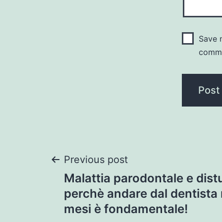
Save m
comm
Post
Previous post
Malattia parodontale e distu
navigation
perchè andare dal dentista n
mesi è fondamentale!