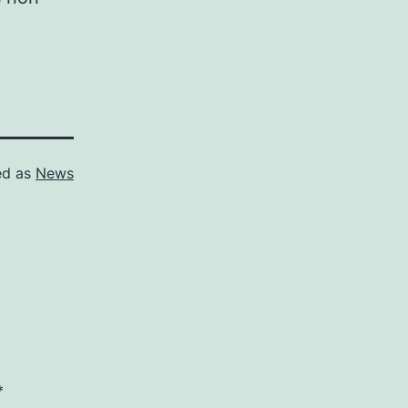
ed as
News
*