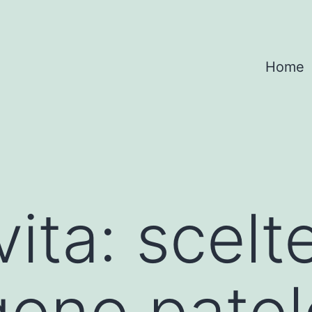
Home
 vita: scel
ono patol