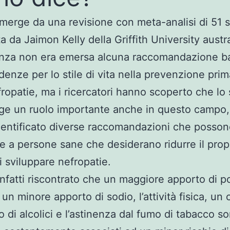
 emerge da una revisione con meta-analisi di 51 s
a da Jaimon Kelly della Griffith University austra
nza non era emersa alcuna raccomandazione b
idenze per lo stile di vita nella prevenzione prim
fropatie, ma i ricercatori hanno scoperto che lo s
lge un ruolo importante anche in questo campo,
entificato diverse raccomandazioni che posson
e a persone sane che desiderano ridurre il prop
i sviluppare nefropatie.
 infatti riscontrato che un maggiore apporto di p
 un minore apporto di sodio, l’attività fisica, u
 di alcolici e l’astinenza dal fumo di tabacco s