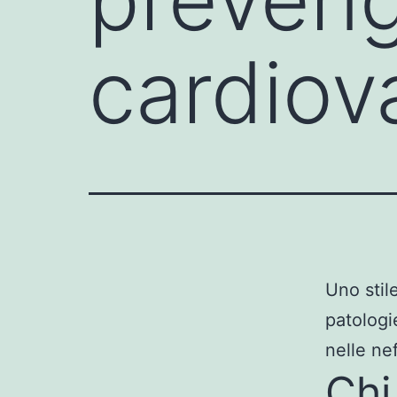
cardiova
Uno stil
patologi
nelle ne
Chi