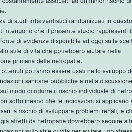
 costantemente associati ad un minor rischio di
ie.
za di studi interventistici randomizzati in ques
rti ritengono che il presente studio rappresenti l
 fonte di evidenze disponibile ad oggi sulle scel
allo stile di vita che potrebbero aiutare nella
one primaria delle nefropatie.
ti ottenuti potranno essere usati nello sviluppo d
dazioni sanitarie pubbliche e nella discussione
sul modo di ridurre il rischio individuale di nefr
tori sottolineano che le indicazioni si applicano 
sani a rischio di sviluppare problemi renali, e ch
 già affetti da nefropatie dovrebbero seguire alt
dazioni sullo stile di vita per evitare uno stres