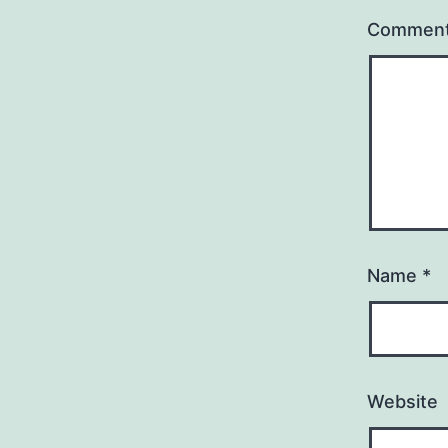
Commen
Name
*
Website