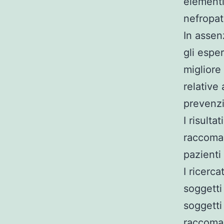
elementi
nefropat
In assen
gli espe
migliore
relative 
prevenzi
I risulta
raccoman
pazienti 
I ricerca
soggetti 
soggetti
raccoman