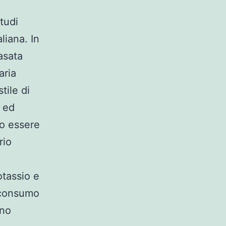
tudi
liana. In
asata
aria
tile di
 ed
o essere
rio
otassio e
n consumo
ono