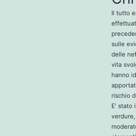
Il tutto
effettuat
precede
sulle ev
delle ne
vita svo
hanno id
apportat
rischio d
E’ stato
verdure,
moderato