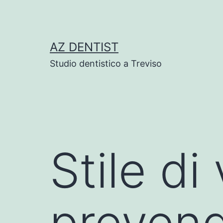
Skip
to
content
AZ DENTIST
Studio dentistico a Treviso
Stile di
preveng