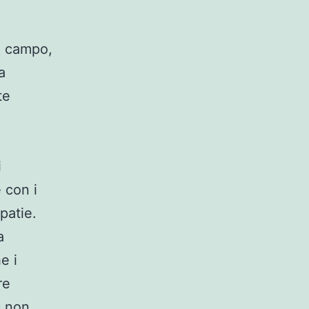
to campo,
a
te
i
 con i
opatie.
a
e i
re
s non