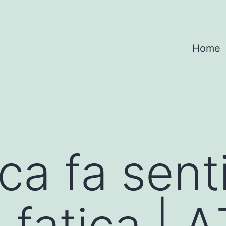
Home
ca fa sent
 fatica | A