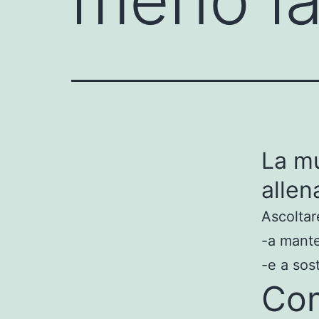
La mu
alle
Ascoltare
-a mante
-e a sos
Co