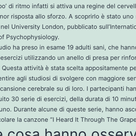
’ di ritmo infatti si attiva una regine del cervel
nor risposta allo sforzo. A scoprirlo è stato uno
unel University London, pubblicato sull’Internati
of Psychophysiology.
udio ha preso in esame 19 adulti sani, che hann
 esercizi utilizzando un anello di presa per rinfo
 Questa attività è stata scelta appositamente p
ntire agli studiosi di svolgere con maggiore sem
cansione cerebrale su di loro. I partecipanti ha
ito 30 serie di esercizi, della durata di 10 minut
uno. Durante alcune di queste serie, hanno asco
colare la canzone “I Heard It Through The Grape
 cosa hanno osser