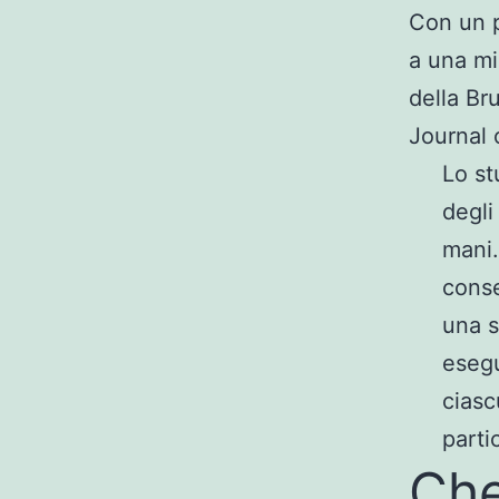
Con un po
a una mi
della Br
Journal 
Lo st
degli
mani.
conse
una s
esegu
ciasc
parti
Che