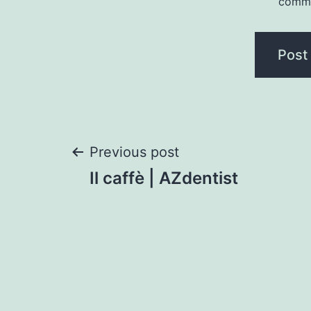
comm
Post
Previous post
Il caffè | AZdentist
navigation