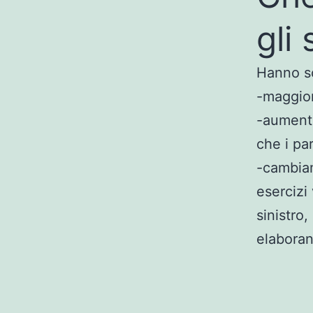
gli
Hanno sc
-maggior
-aumento
che i pa
-cambiam
esercizi 
sinistro
elaboran