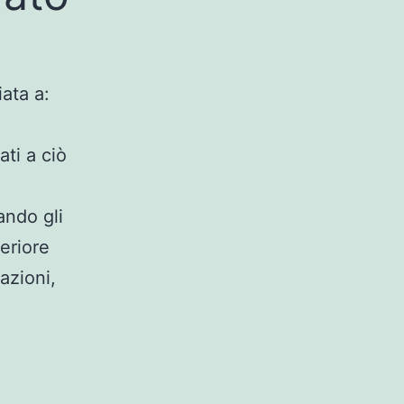
ata a:
ti a ciò
ando gli
feriore
azioni,