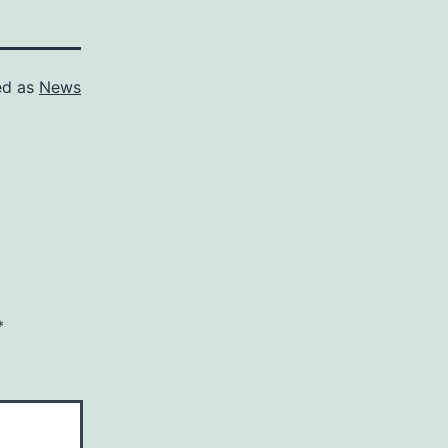
ed as
News
*