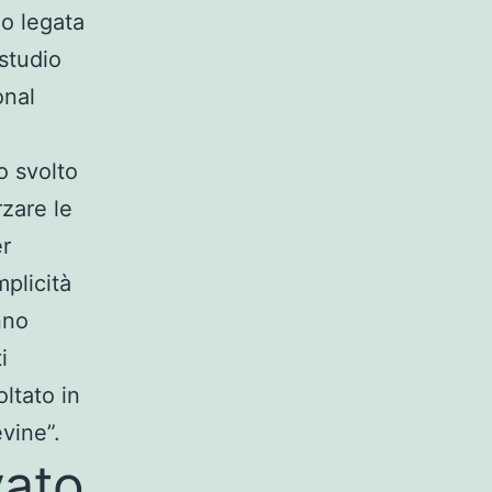
lo legata
 studio
onal
o svolto
rzare le
er
plicità
nno
i
ltato in
vine”.
vato