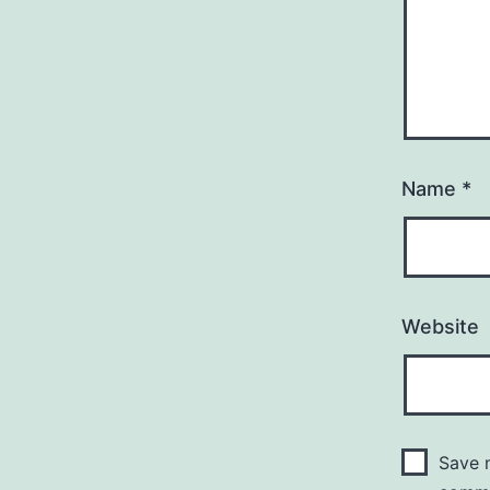
Name
*
Website
Save m