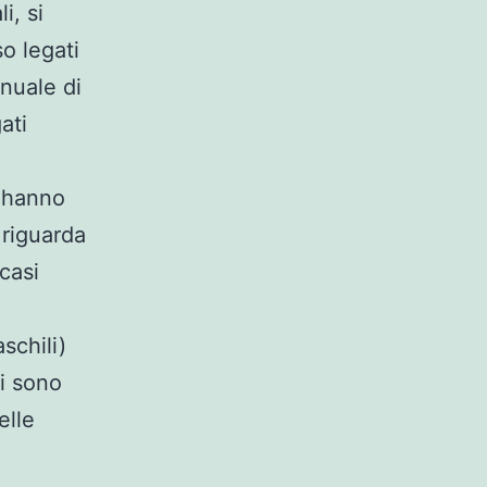
i, si
o legati
nnuale di
ati
e hanno
 riguarda
casi
schili)
i sono
elle