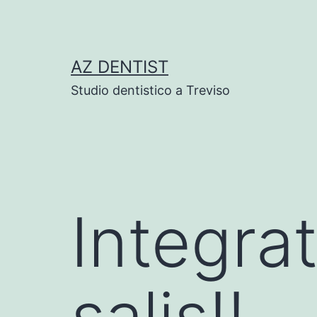
Skip
to
content
AZ DENTIST
Studio dentistico a Treviso
Integra
salis!!