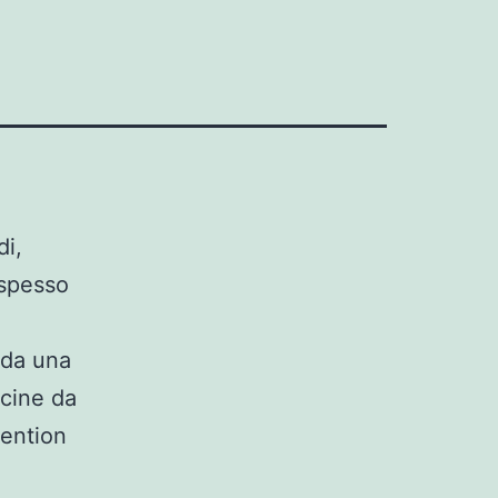
di,
 spesso
 da una
cine da
vention