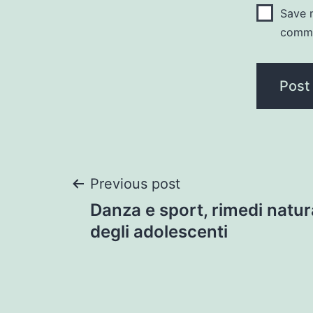
Save m
comm
Post
Previous post
Danza e sport, rimedi natur
navigation
degli adolescenti