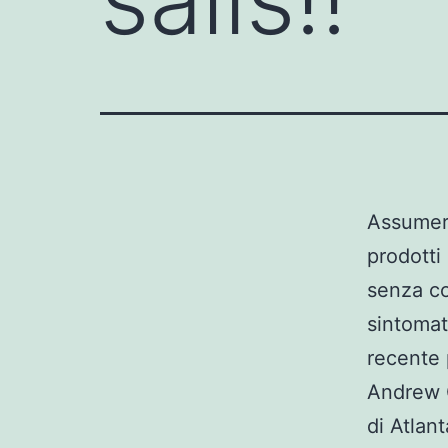
Assumere
prodotti
senza co
sintomat
recente 
Andrew G
di Atlant