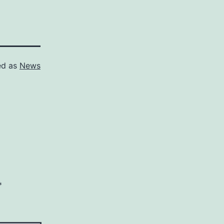
ed as
News
*