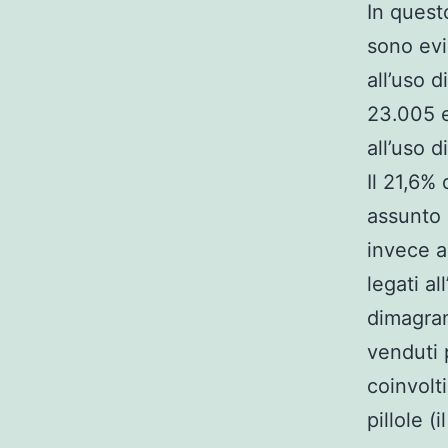
In quest
sono evi
all’uso d
23.005 e
all’uso d
Il 21,6%
assunto i
invece a
legati al
dimagran
venduti 
coinvolti
pillole 