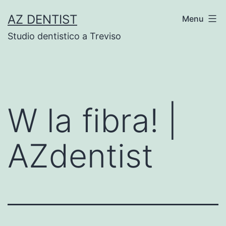
Skip
AZ DENTIST
Menu
to
Studio dentistico a Treviso
content
W la fibra! |
AZdentist