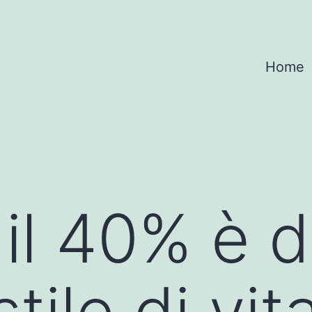
Home
 il 40% è 
tile di vit