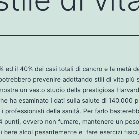
% ed il 40% dei casi totali di cancro e la metà d
potrebbero prevenire adottando stili di vita più 
ostra un vasto studio della prestigiosa Harvar
he ha esaminato i dati sulla salute di 140.000 
a i professionisti della sanità. Per farlo bastereb
4 punti, ovvero non fumare, mantenere un peso
di bere alcol pesantemente e fare esercizi fisici