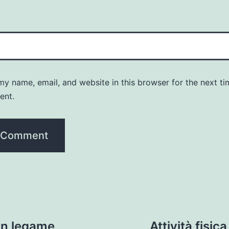
y name, email, and website in this browser for the next ti
ent.
 un legame
Attività fisic