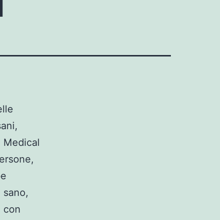
elle
sani,
d Medical
persone,
be
 sano,
, con