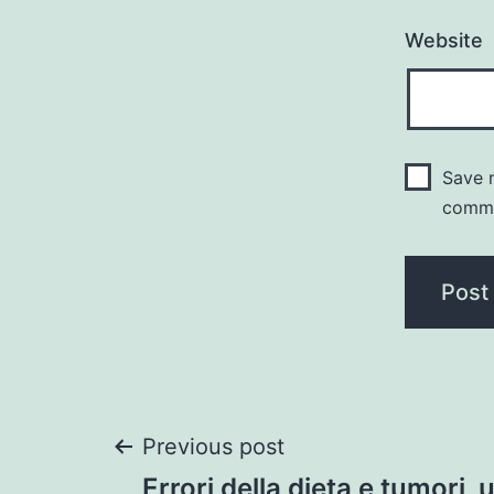
Website
Save m
comm
Post
Previous post
Errori della dieta e tumori,