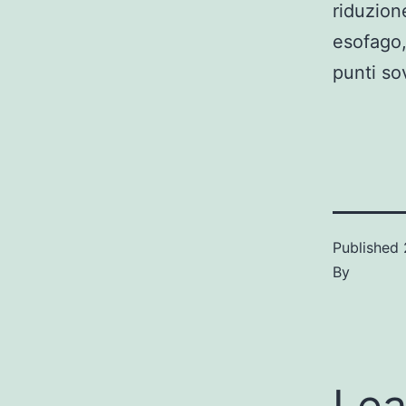
riduzion
esofago,
punti so
Published
By
Lea