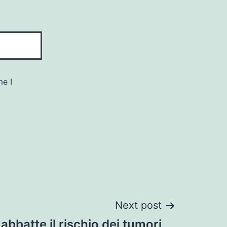
me I
Next post
a abbatte il rischio dei tumori