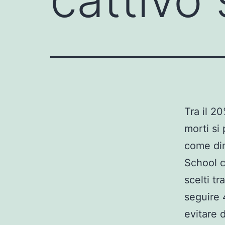
Tra il 20
morti si 
come dim
School c
scelti tr
seguire 
evitare 