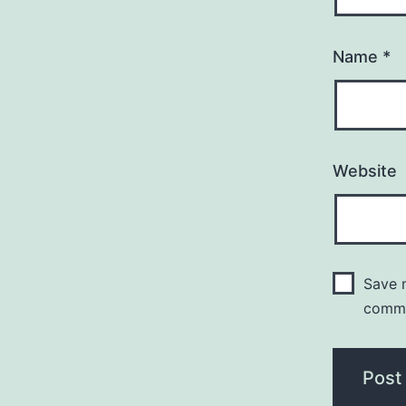
Name
*
Website
Save m
comm