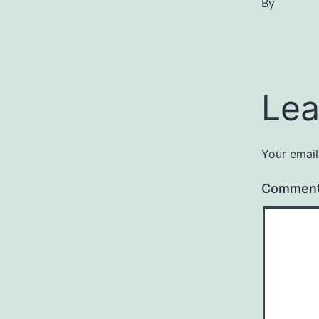
By
Lea
Your email
Commen