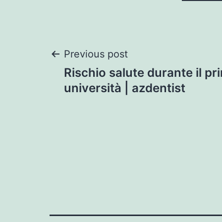
Post
Previous post
Rischio salute durante il pr
navigation
università | azdentist