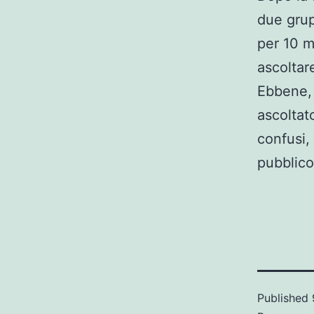
due grup
per 10 m
ascoltar
Ebbene, 
ascoltat
confusi,
pubblico
Published