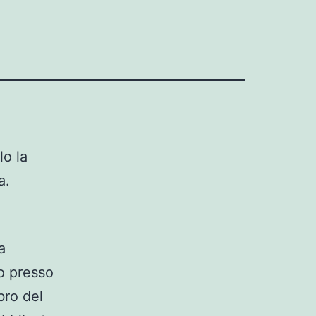
lo la
a.
a
to presso
bro del