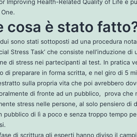
or Improving Health-Related Quality of Life e p
 One.
 cosa è stato fatto
idui sono stati sottoposti ad una procedura not
ocial Stress Task’ che consiste nell’induzione di 
e di stress nei partecipanti al test. In pratica 
o di preparare in forma scritta, e nel giro di 5 m
estratto sulla propria vita che poi avrebbero do
oralmente di fronte ad un pubblico, prova che
ente stress nelle persone, al solo pensiero di 
in pubblico di lì a poco e senza troppo tempo pe
si.
fase di scrittura gli esperti hanno diviso il camp