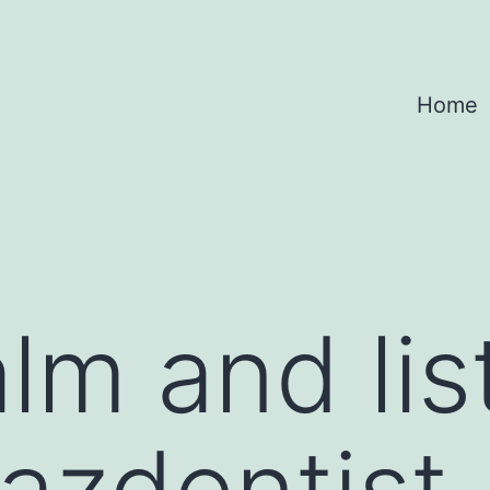
Home
lm and lis
 azdentist