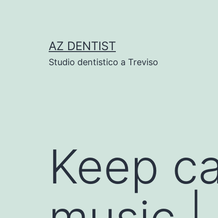
Skip
to
content
AZ DENTIST
Studio dentistico a Treviso
Keep ca
music |