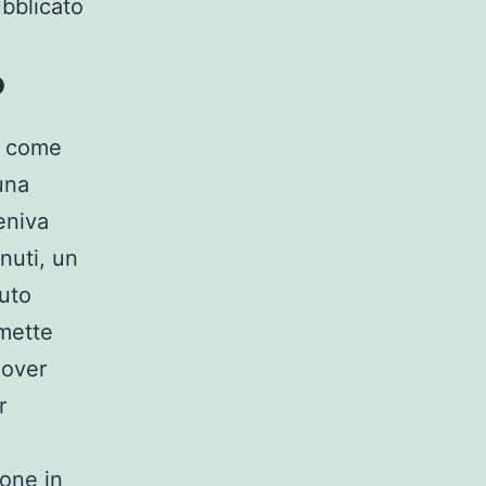
ubblicato
?
a come
una
veniva
inuti, un
vuto
 mette
dover
r
ione in