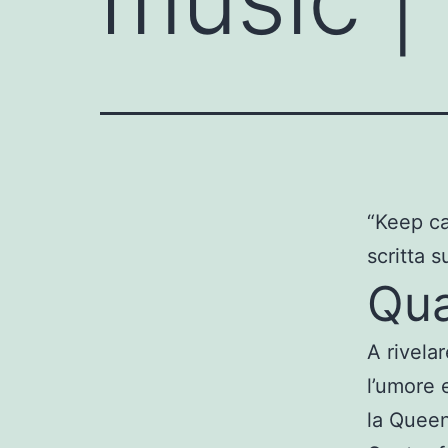
“Keep ca
scritta s
Qua
A rivelar
l’umore 
la Queen