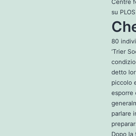
Centre f
su PLOS
Che
80 indiv
‘Trier S
condizion
detto lor
piccolo 
esporre 
generalm
parlare 
preparar
Dopo la 