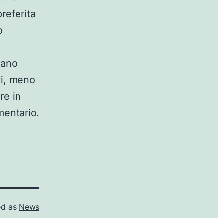
referita
o
vano
ti, meno
re in
mentario.
ed as
News