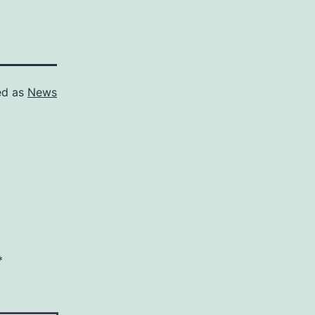
ed as
News
*