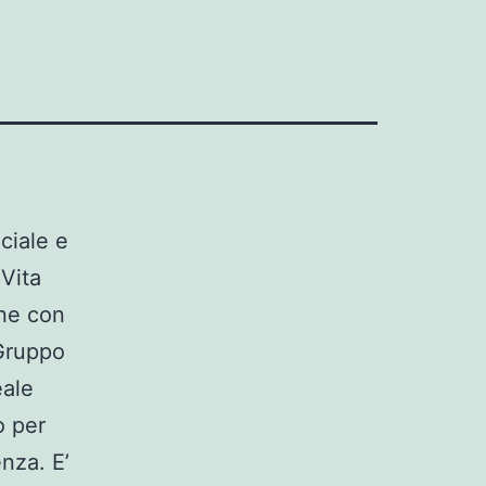
ciale e
 Vita
one con
 Gruppo
eale
o per
nza. E’