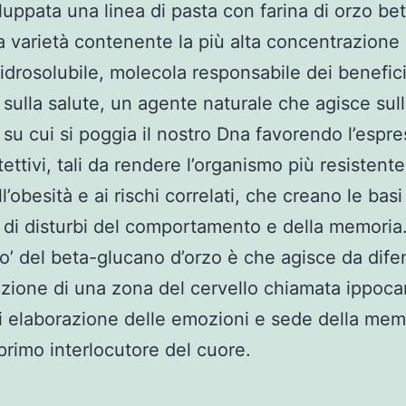
iluppata una linea di pasta con farina di orzo bet
a varietà contenente la più alta concentrazione 
idrosolubile, molecola responsabile dei benefic
o sulla salute, un agente naturale che agisce sul
 su cui si poggia il nostro Dna favorendo l’espre
ettivi, tali da rendere l’organismo più resistente
ll’obesità e ai rischi correlati, che creano le basi
 di disturbi del comportamento e della memoria
eto’ del beta-glucano d’orzo è che agisce da dif
nzione di una zona del cervello chiamata ippoc
i elaborazione delle emozioni e sede della mem
rimo interlocutore del cuore.