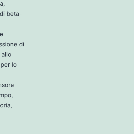
a,
di beta-
i
le
ssione di
 allo
 per lo
.
ensore
ampo,
oria,