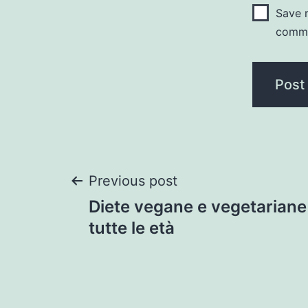
Save m
comm
Post
Previous post
Diete vegane e vegetarian
navigation
tutte le età