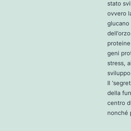
stato sv
ovvero l
glucano 
dell’orz
proteine
geni prot
stress, a
sviluppo
Il ‘segr
della fu
centro d
nonché p