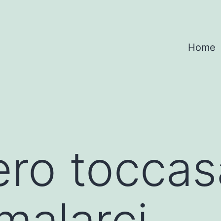
Home
ero tocca
malarci