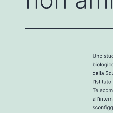
Uno stud
biologico
della Sc
l’Istitu
Telecom 
all’inte
sconfigg