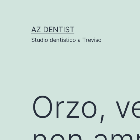
Skip
to
content
AZ DENTIST
Studio dentistico a Treviso
Orzo, v
non am