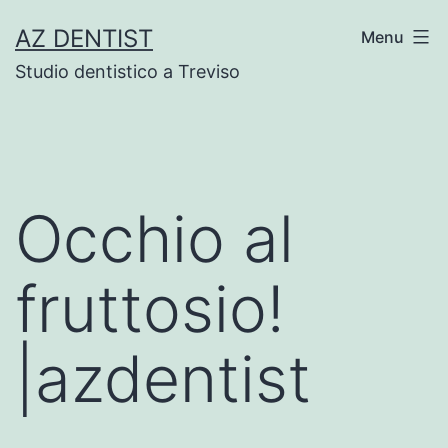
Skip
AZ DENTIST
Menu
to
Studio dentistico a Treviso
content
Occhio al
fruttosio!
|azdentist