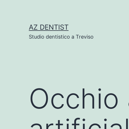
Skip
to
content
AZ DENTIST
Studio dentistico a Treviso
Occhio a
artificia