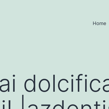
Home
i dolcific
li! |azdenti