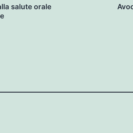
alla salute orale
Avoc
re