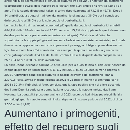
avere figli fuori dal matrimonio è diffusa soprattutto tra i giovani. I nati fuori dal matrimonio
costituiscono il 59,5% delle nascite tra le giovani fino a 24 anni e il 41,9% tra i 25 e i 34
anni. Tra le coppie di entrambi italiani si arriva rispettivamente al 73,2% e 45,7%. Dopo i
34 anni di età, la quota di nati fuori dal matrimonio si attesta a 36,6% per il complesso
delle coppie e al 38,5% per le sole coppie di genitori italiani.
Le nascite fuori dal matrimonio sono perlopiù quelle da coppie di genitori celibi e nubili
(l’84,2% delle 163mila nascite nel 2022 contro un 15,8% da coppie nelle quali almeno uno
dei due proviene da precedente esperienza coniugale). Ciò si deve al fatto che,
soprattutto tra le coppie più giovani, aumenta l’adesione a un sistema valoriale per il quale
il matrimonio rappresenta meno che in passato il passaggio obbligato prima di avere dei
figli. Tra le madri fino a 24 anni di età, per esempio, la quota di nascite da genitori mai
coniugati rappresenta il 54,6% del totale, contro il 36,4 % di quelle di età compresa tra i
25 e i 34 anni e il 28,0% delle over34enni.
La diminuzione dei nati è comunque attribuibile per la quasi totalità al calo delle nascite da
coppie di genitori entrambi italiani (311.117 nel 2022, quasi 169mila in meno rispetto al
2008). A diminuire sono poi soprattutto le nascite all’interno del matrimonio, pari a
230.016, circa 10mila in meno rispetto al 2021 e 233mila in meno nel confronto con il
2008 (-50,3%). Può dirsi, di fatto, conclusa quella fase positiva che nel primo decennio
degli anni Duemila vedeva le donne italiane recuperare le nascite rinviate dagli anni
Novanta. La denatalità prosegue anche nel 2023; secondo i primi dati provvisori riferiti a
gennaio-giugno, le nascite sono diminuite, rispetto allo stesso periodo del 2022, di circa
3.500 unità (-1,9%).
Aumentano i primogeniti,
effetto del recupero sugli