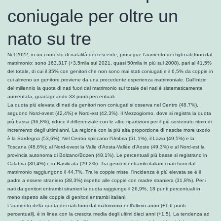
coniugale per oltre un
nato su tre
Nel 2022, in un contesto di natalità decrescente, prosegue l’aumento dei figli nati fuori dal
matrimonio: sono 163.317 (+3,5mila sul 2021, quasi 50mila in più sul 2008), pari al 41,5%
del totale, di cui il 35% con genitori che non sono mai stati coniugati e il 6,5% da coppie in
cui almeno un genitore proviene da una precedente esperienza matrimoniale. Dall’inizio
del millennio la quota di nati fuori dal matrimonio sul totale dei nati è sistematicamente
aumentata, guadagnando 33 punti percentuali.
La quota più elevata di nati da genitori non coniugati si osserva nel Centro (48,7%),
seguono Nord-ovest (42,4%) e Nord-est (42,3%). Il Mezzogiorno, dove si registra la quota
più bassa (36,8%), riduce il differenziale con le altre ripartizioni per il più sostenuto ritmo di
incremento degli ultimi anni. La regione con la più alta proporzione di nascite more uxorio
è la Sardegna (53,6%). Nel Centro spiccano l’Umbria (51,1%), il Lazio (49,5%) e la
Toscana (48,6%); al Nord-ovest la Valle d’Aosta-Vallée d’Aoste (49,3%) e al Nord-est la
provincia autonoma di Bolzano/Bozen (48,1%). Le percentuali più basse si registrano in
Calabria (30,4%) e in Basilicata (29,2%). Tra genitori entrambi italiani i nati fuori dal
matrimonio raggiungono il 44,7%. Tra le coppie miste, l’incidenza è più elevata se è il
padre a essere straniero (38,3%) rispetto alle coppie con madre straniera (31,8%). Per i
nati da genitori entrambi stranieri la quota raggiunge il 26,9%, 18 punti percentuali in
meno rispetto alle coppie di genitori entrambi italiani.
L’aumento della quota dei nati fuori dal matrimonio nell’ultimo anno (+1,6 punti
percentuali), è in linea con la crescita media degli ultimi dieci anni (+1,5). La tendenza ad