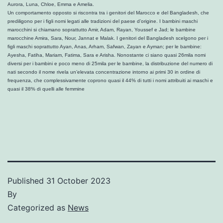
Aurora, Luna, Chloe, Emma e Amelia.
Un comportamento opposto si riscontra tra i genitori del Marocco e del Bangladesh, che
prediligono per i figli nomi legati alle tradizioni del paese d’origine. I bambini maschi
marocchini si chiamano soprattutto Amir, Adam, Rayan, Youssef e Jad; le bambine
marocchine Amira, Sara, Nour, Jannat e Malak. I genitori del Bangladesh scelgono per i
figli maschi soprattutto Ayan, Anas, Arham, Safwan, Zayan e Ayman; per le bambine:
Ayesha, Fatiha, Mariam, Fatima, Sara e Arisha. Nonostante ci siano quasi 26mila nomi
diversi per i bambini e poco meno di 25mila per le bambine, la distribuzione del numero di
nati secondo il nome rivela un’elevata concentrazione intorno ai primi 30 in ordine di
frequenza, che complessivamente coprono quasi il 44% di tutti i nomi attribuiti ai maschi e
quasi il 38% di quelli alle femmine
Published
31 October 2023
By
Categorized as
News