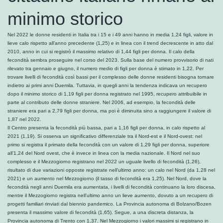
minimo storico
Nel 2022 le donne residenti in Italia tra i 15 e i 49 anni hanno in media 1,24 figli, valore in
lieve calo rispetto all’anno precedente (1,25) e in linea con il trend decrescente in atto dal
2010, anno in cui si registrò il massimo relativo di 1,44 figli per donna. Il calo della
fecondità sembra proseguire nel corso del 2023. Sulla base del numero provvisorio di nati
rilevato tra gennaio e giugno, il numero medio di figli per donna è stimato in 1,22. Per
trovare livelli di fecondità così bassi per il complesso delle donne residenti bisogna tornare
indietro ai primi anni Duemila. Tuttavia, in quegli anni la tendenza indicava un recupero
dopo il minimo storico di 1,19 figli per donna registrato nel 1995, recupero attribuibile in
parte al contributo delle donne straniere. Nel 2006, ad esempio, la fecondità delle
straniere era pari a 2,79 figli per donna, ma poi è diminuita sino a raggiungere il valore di
1,87 nel 2022.
Il Centro presenta la fecondità più bassa, pari a 1,16 figli per donna, in calo rispetto al
2021 (1,19). Si osserva un significativo differenziale tra il Nord-est e il Nord-ovest: nel
primo si registra il primato della fecondità con un valore di 1,29 figli per donna, superiore
all’1,24 del Nord ovest, che è invece in linea con la media nazionale. Il Nord nel suo
complesso e il Mezzogiorno registrano nel 2022 un uguale livello di fecondità (1,26),
risultato di due variazioni opposte registrate nell’ultimo anno: un calo nel Nord (da 1,28 nel
2021) e un aumento nel Mezzogiorno (il tasso di fecondità era 1,25). Nel Nord, dove la
fecondità negli anni Duemila era aumentata, i livelli di fecondità continuano la loro discesa,
mentre il Mezzogiorno registra nell’ultimo anno un lieve aumento, dovuto a un recupero di
progetti familiari rinviati dal biennio pandemico. La Provincia autonoma di Bolzano/Bozen
presenta il massimo valore di fecondità (1,65). Segue, a una discreta distanza, la
Provincia autonoma di Trento con 1,37. Nel Mezzogiorno i valori massimi si registrano in