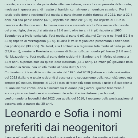
nascite, ancora in atto da parte delle cittadine italiane, neanche compensata dalla quota,
modesta in questa area, di nascite di bambini con almeno un genitore straniero. Per il
totale delle donne residenti l’età media al parto rimane stabile rispetto al 2021, pari a 32,4
anni, più alta per le italiane (32,9) rispetto alle straniere (29,6), ma rispetto al 1995 la
crescita è di oltre due anni. In misura marcata è cresciuta anche l’età media alla nascita
del primo figlio, che oggi si attesta a 31,6 anni, oltre tre anni in più rispetto al 1995.
Scendendo a livello territoriale, l’età media al parto è più alta nel Centro e nel Nord (32,8 e
32,5) rispetto al Mezzogiorno (32,0). Il Lazio è tra le regioni che presentano il calendario
più posticipato (33 anni). Nel Nord, è la Lombardia a registrare l’età media al parto più alta
(32,6 anni), mentre la Provincia autonoma di Bolzano/Bozen quella più bassa (31,8 anni).
Nel Mezzogiorno, l’età media al parto delle residenti in Sardegna e in Molise si attesta a
32,9 anni, superata solo da quelle della Basilicata (33,1 anni). Le madri più giovani d’Italia
risiedono in Sicilia, con un’età media al parto di 31,5 anni.
Confrontando i tassi di fecondità per età del 1995, del 2010 (italiane e totale residenti) e
del 2022 (italiane e totale residenti) si osserva uno spostamento della fecondità verso età
sempre più mature. Rispetto al 1995 i tassi di fecondità sono cresciuti nelle età superiori a
30 anni mentre continuano a diminuire tra le donne più giovani. Questo fenomeno è
ancora più accentuato se si considerano le sole cittadine italiane, per le quali,
confrontando la fecondità del 2022 con quella del 2010, il recupero della posticipazione si
osserva solo a partire dai 35 anni.
Leonardo e Sofia i nomi
preferiti dai neogenitori
Il nome più scelto dai genitori a livello nazionale è Leonardo, che mantiene il primato