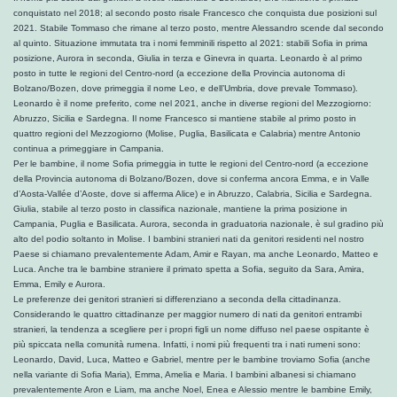
conquistato nel 2018; al secondo posto risale Francesco che conquista due posizioni sul
2021. Stabile Tommaso che rimane al terzo posto, mentre Alessandro scende dal secondo
al quinto. Situazione immutata tra i nomi femminili rispetto al 2021: stabili Sofia in prima
posizione, Aurora in seconda, Giulia in terza e Ginevra in quarta. Leonardo è al primo
posto in tutte le regioni del Centro-nord (a eccezione della Provincia autonoma di
Bolzano/Bozen, dove primeggia il nome Leo, e dell’Umbria, dove prevale Tommaso).
Leonardo è il nome preferito, come nel 2021, anche in diverse regioni del Mezzogiorno:
Abruzzo, Sicilia e Sardegna. Il nome Francesco si mantiene stabile al primo posto in
quattro regioni del Mezzogiorno (Molise, Puglia, Basilicata e Calabria) mentre Antonio
continua a primeggiare in Campania.
Per le bambine, il nome Sofia primeggia in tutte le regioni del Centro-nord (a eccezione
della Provincia autonoma di Bolzano/Bozen, dove si conferma ancora Emma, e in Valle
d’Aosta-Vallée d’Aoste, dove si afferma Alice) e in Abruzzo, Calabria, Sicilia e Sardegna.
Giulia, stabile al terzo posto in classifica nazionale, mantiene la prima posizione in
Campania, Puglia e Basilicata. Aurora, seconda in graduatoria nazionale, è sul gradino più
alto del podio soltanto in Molise. I bambini stranieri nati da genitori residenti nel nostro
Paese si chiamano prevalentemente Adam, Amir e Rayan, ma anche Leonardo, Matteo e
Luca. Anche tra le bambine straniere il primato spetta a Sofia, seguito da Sara, Amira,
Emma, Emily e Aurora.
Le preferenze dei genitori stranieri si differenziano a seconda della cittadinanza.
Considerando le quattro cittadinanze per maggior numero di nati da genitori entrambi
stranieri, la tendenza a scegliere per i propri figli un nome diffuso nel paese ospitante è
più spiccata nella comunità rumena. Infatti, i nomi più frequenti tra i nati rumeni sono:
Leonardo, David, Luca, Matteo e Gabriel, mentre per le bambine troviamo Sofia (anche
nella variante di Sofia Maria), Emma, Amelia e Maria. I bambini albanesi si chiamano
prevalentemente Aron e Liam, ma anche Noel, Enea e Alessio mentre le bambine Emily,