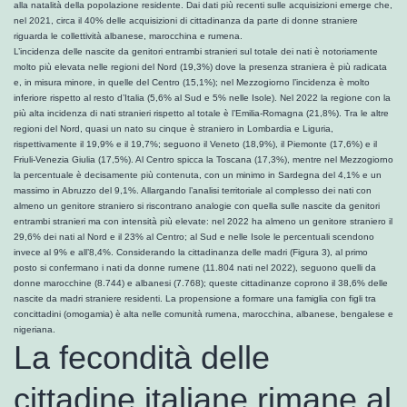
alla natalità della popolazione residente. Dai dati più recenti sulle acquisizioni emerge che,
nel 2021, circa il 40% delle acquisizioni di cittadinanza da parte di donne straniere
riguarda le collettività albanese, marocchina e rumena.
L’incidenza delle nascite da genitori entrambi stranieri sul totale dei nati è notoriamente
molto più elevata nelle regioni del Nord (19,3%) dove la presenza straniera è più radicata
e, in misura minore, in quelle del Centro (15,1%); nel Mezzogiorno l’incidenza è molto
inferiore rispetto al resto d’Italia (5,6% al Sud e 5% nelle Isole). Nel 2022 la regione con la
più alta incidenza di nati stranieri rispetto al totale è l’Emilia-Romagna (21,8%). Tra le altre
regioni del Nord, quasi un nato su cinque è straniero in Lombardia e Liguria,
rispettivamente il 19,9% e il 19,7%; seguono il Veneto (18,9%), il Piemonte (17,6%) e il
Friuli-Venezia Giulia (17,5%). Al Centro spicca la Toscana (17,3%), mentre nel Mezzogiorno
la percentuale è decisamente più contenuta, con un minimo in Sardegna del 4,1% e un
massimo in Abruzzo del 9,1%. Allargando l’analisi territoriale al complesso dei nati con
almeno un genitore straniero si riscontrano analogie con quella sulle nascite da genitori
entrambi stranieri ma con intensità più elevate: nel 2022 ha almeno un genitore straniero il
29,6% dei nati al Nord e il 23% al Centro; al Sud e nelle Isole le percentuali scendono
invece al 9% e all’8,4%. Considerando la cittadinanza delle madri (Figura 3), al primo
posto si confermano i nati da donne rumene (11.804 nati nel 2022), seguono quelli da
donne marocchine (8.744) e albanesi (7.768); queste cittadinanze coprono il 38,6% delle
nascite da madri straniere residenti. La propensione a formare una famiglia con figli tra
concittadini (omogamia) è alta nelle comunità rumena, marocchina, albanese, bengalese e
nigeriana.
La fecondità delle
cittadine italiane rimane al