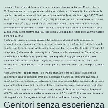
La curva discendente delle nascite non accenna a diminuire nel nostro Paese, che nel
2022 registra un nuovo superamento al ribasso del record di denatalità. Le nascite tra la
popolazione residente sono infatti, secondo i nuovi dati Istat pubblicati oggi, 393.333 nel
2022, 6.916 in meno rispetto al 2021 (-1,7%). Dal 2008, anno in cui il numero dei nati vivi
ha registrato il più alto valore dall’inizio degli anni Duemila, i nati residenti in Italia sono
sistematicamente diminuiti. In termini assoluti, la riduzione medio-annua ammonta a circa
13mila unità, quella relativa al 2,7%. Rispetto al 2008 oggi si rilevano oltre 183mila nascite
in meno (-31,8%).
Il calo delle nascite è in parte causato dai mutamenti strutturali della popolazione
femminile in età feconda, convenzionalmente fissata tra 15 e 49 anni. In questa fascia di
popolazione le donne sono infatti meno numerose di un tempo. Quelle nate negli anni del
baby-boom (dalla seconda metà degli anni Sessanta alla prima metà dei Settanta) sono
quasi tutte uscite dalla fase riproduttiva mentre quelle che oggi ancora vi si trovano
scontano l’effetto del cosiddetto baby-bust, ovvero la fase di continua riduzione della
fecondità del ventennio 1976-1995 che ha portato al minimo storico di 1,19 figli per donna
nel 1995.
Negli ultimi anni – spiega l’Istat – si è inoltre attenuato l’effetto positivo sulle nascite
determinato dalla popolazione straniera, esercitato a partire dai primi anni Duemila. In
quegli anni le donne straniere realizzavano i loro progetti riproduttivi contribuendo in modo
importante all’aumento delle nascite e della fecondità di periodo. Tale apporto negli ultimi
dieci anni tende a perdere di efficacia, mentre aumenta la presenza straniera (oggi pari
all’8,6% della popolazione residente totale, contro il 7,6% del 2012) e maturano i processi
di integrazione e di adeguamento agli stili di vita del Paese di accoglienza.
Genitori senza esperienza