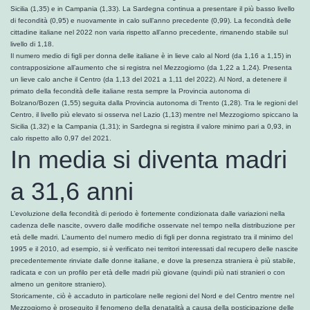
Sicilia (1,35) e in Campania (1,33). La Sardegna continua a presentare il più basso livello
di fecondità (0,95) e nuovamente in calo sull’anno precedente (0,99). La fecondità delle
cittadine italiane nel 2022 non varia rispetto all’anno precedente, rimanendo stabile sul
livello di 1,18.
Il numero medio di figli per donna delle italiane è in lieve calo al Nord (da 1,16 a 1,15) in
contrapposizione all’aumento che si registra nel Mezzogiorno (da 1,22 a 1,24). Presenta
un lieve calo anche il Centro (da 1,13 del 2021 a 1,11 del 2022). Al Nord, a detenere il
primato della fecondità delle italiane resta sempre la Provincia autonoma di
Bolzano/Bozen (1,55) seguita dalla Provincia autonoma di Trento (1,28). Tra le regioni del
Centro, il livello più elevato si osserva nel Lazio (1,13) mentre nel Mezzogiorno spiccano la
Sicilia (1,32) e la Campania (1,31); in Sardegna si registra il valore minimo pari a 0,93, in
calo rispetto allo 0,97 del 2021.
In media si diventa madri
a 31,6 anni
L’evoluzione della fecondità di periodo è fortemente condizionata dalle variazioni nella
cadenza delle nascite, ovvero dalle modifiche osservate nel tempo nella distribuzione per
età delle madri. L’aumento del numero medio di figli per donna registrato tra il minimo del
1995 e il 2010, ad esempio, si è verificato nei territori interessati dal recupero delle nascite
precedentemente rinviate dalle donne italiane, e dove la presenza straniera è più stabile,
radicata e con un profilo per età delle madri più giovane (quindi più nati stranieri o con
almeno un genitore straniero).
Storicamente, ciò è accaduto in particolare nelle regioni del Nord e del Centro mentre nel
Mezzogiorno è proseguito il fenomeno della denatalità a causa della posticipazione delle