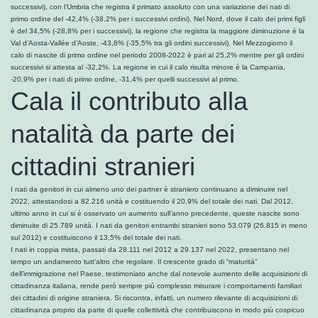
successivi), con l’Umbria che registra il primato assoluto con una variazione dei nati di
primo ordine del -42,4% (-38,2% per i successivi ordini). Nel Nord, dove il calo dei primi figli
è del 34,5% (-28,8% per i successivi), la regione che registra la maggiore diminuzione è la
Val d’Aosta-Vallée d’Aoste, -43,8% (-35,5% tra gli ordini successivi). Nel Mezzogiorno il
calo di nascite di primo ordine nel periodo 2008-2022 è pari al 25,2% mentre per gli ordini
successivi si attesta al -32,2%. La regione in cui il calo risulta minore è la Campania,
-20,9% per i nati di primo ordine, -31,4% per quelli successivi al primo.
Cala il contributo alla
natalità da parte dei
cittadini stranieri
I nati da genitori in cui almeno uno dei partner è straniero continuano a diminuire nel
2022, attestandosi a 82.216 unità e costituendo il 20,9% del totale dei nati. Dal 2012,
ultimo anno in cui si è osservato un aumento sull’anno precedente, queste nascite sono
diminuite di 25.789 unità. I nati da genitori entrambi stranieri sono 53.079 (26.815 in meno
sul 2012) e costituiscono il 13,5% del totale dei nati.
I nati in coppia mista, passati da 28.111 nel 2012 a 29.137 nel 2022, presentano nel
tempo un andamento tutt’altro che regolare. Il crescente grado di “maturità”
dell’immigrazione nel Paese, testimoniato anche dal notevole aumento delle acquisizioni di
cittadinanza italiana, rende però sempre più complesso misurare i comportamenti familiari
dei cittadini di origine straniera. Si riscontra, infatti, un numero rilevante di acquisizioni di
cittadinanza proprio da parte di quelle collettività che contribuiscono in modo più cospicuo