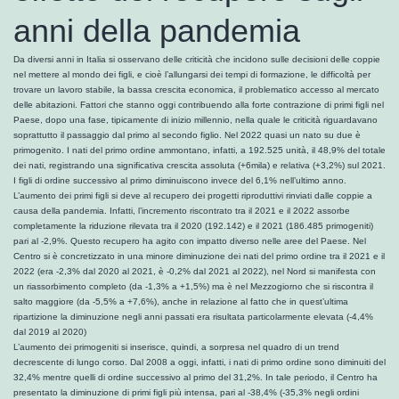
anni della pandemia
Da diversi anni in Italia si osservano delle criticità che incidono sulle decisioni delle coppie
nel mettere al mondo dei figli, e cioè l’allungarsi dei tempi di formazione, le difficoltà per
trovare un lavoro stabile, la bassa crescita economica, il problematico accesso al mercato
delle abitazioni. Fattori che stanno oggi contribuendo alla forte contrazione di primi figli nel
Paese, dopo una fase, tipicamente di inizio millennio, nella quale le criticità riguardavano
soprattutto il passaggio dal primo al secondo figlio. Nel 2022 quasi un nato su due è
primogenito. I nati del primo ordine ammontano, infatti, a 192.525 unità, il 48,9% del totale
dei nati, registrando una significativa crescita assoluta (+6mila) e relativa (+3,2%) sul 2021.
I figli di ordine successivo al primo diminuiscono invece del 6,1% nell’ultimo anno.
L’aumento dei primi figli si deve al recupero dei progetti riproduttivi rinviati dalle coppie a
causa della pandemia. Infatti, l’incremento riscontrato tra il 2021 e il 2022 assorbe
completamente la riduzione rilevata tra il 2020 (192.142) e il 2021 (186.485 primogeniti)
pari al -2,9%. Questo recupero ha agito con impatto diverso nelle aree del Paese. Nel
Centro si è concretizzato in una minore diminuzione dei nati del primo ordine tra il 2021 e il
2022 (era -2,3% dal 2020 al 2021, è -0,2% dal 2021 al 2022), nel Nord si manifesta con
un riassorbimento completo (da -1,3% a +1,5%) ma è nel Mezzogiorno che si riscontra il
salto maggiore (da -5,5% a +7,6%), anche in relazione al fatto che in quest’ultima
ripartizione la diminuzione negli anni passati era risultata particolarmente elevata (-4,4%
dal 2019 al 2020)
L’aumento dei primogeniti si inserisce, quindi, a sorpresa nel quadro di un trend
decrescente di lungo corso. Dal 2008 a oggi, infatti, i nati di primo ordine sono diminuiti del
32,4% mentre quelli di ordine successivo al primo del 31,2%. In tale periodo, il Centro ha
presentato la diminuzione di primi figli più intensa, pari al -38,4% (-35,3% negli ordini