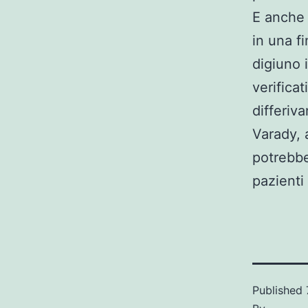
E anche 
in una f
digiuno 
verificat
differiv
Varady, a
potrebbe
pazienti 
Published