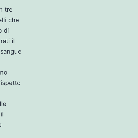
n tre
lli che
 di
ati il
l sangue
uno
rispetto
lle
il
à