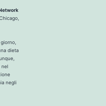
Network
i Chicago,
 giorno,
una dieta
munque,
 nel
zione
ia negli