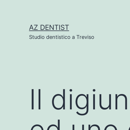
Skip
to
content
AZ DENTIST
Studio dentistico a Treviso
Il digiu
ed uno 