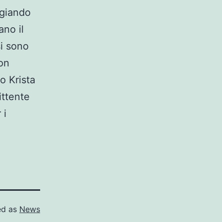
ngiando
ano il
i sono
non
o Krista
ittente
 i
ed as
News