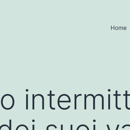
Home
no intermit
dei suoi v