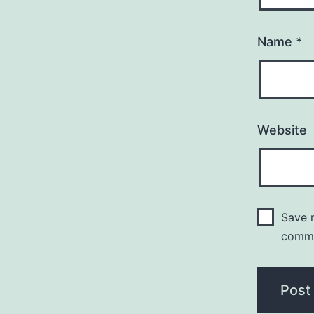
Name
*
Website
Save m
comm