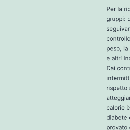
Per la ri
gruppi: 
seguivan
controllo
peso, la 
e altri i
Dai cont
intermit
rispetto 
atteggia
calorie è
diabete 
provato 