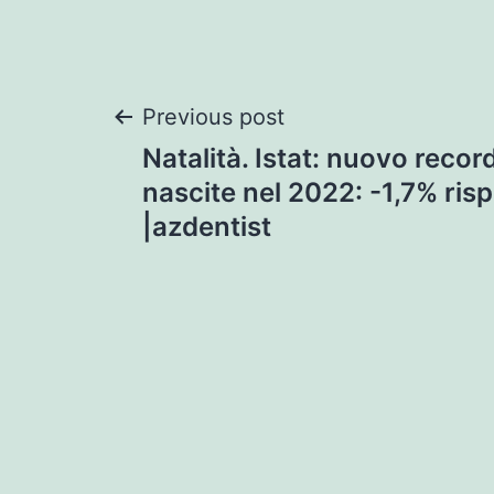
Post
Previous post
Natalità. Istat: nuovo recor
navigation
nascite nel 2022: -1,7% risp
|azdentist