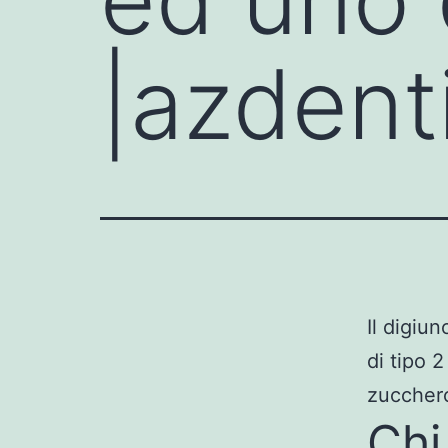
|azdent
Il digiu
di tipo 2
zuccher
Chi