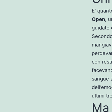
E’ quant
Open
, u
guidato 
Secondo 
mangiava
perdevan
con rest
facevano 
sangue a
dell’emog
ultimi tr
Ma 