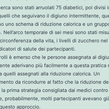
cerca sono stati arruolati 75 diabetici, poi divisi i
quelli che seguivano il digiuno intermittente, que
o uno schema di riduzione calorica e un gruppo
. Nell’arco temporale di sei mesi sono stati misur
circonferenza della vita, i livelli di zucchero ne
ndicatori di salute dei partecipanti.
rolli è emerso che le persone assegnata al digi
tente aderivano più facilmente a questa pratica 
a quelli assegnati alla riduzione calorica. Un
mento da ricondurre al fatto che la riduzione de
 la prima strategia consigliata dai medici contro 
e, probabilmente, molti partecipanti avevano gi
questo approccio.