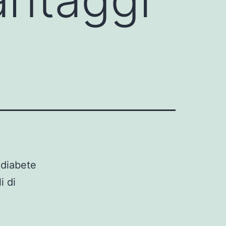
 diabete
i di