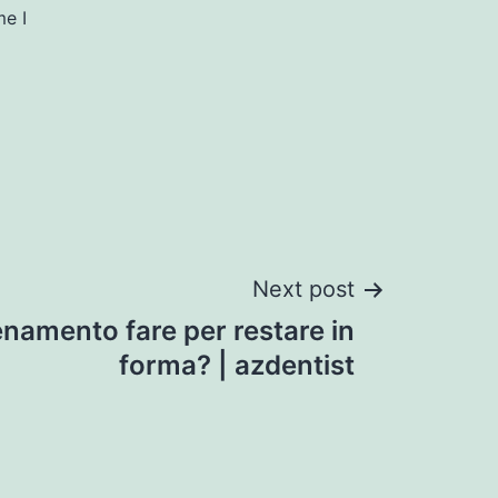
me I
Next post
lenamento fare per restare in
forma? | azdentist