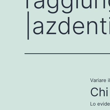
|azdent
Variare i
Chi
Lo evide