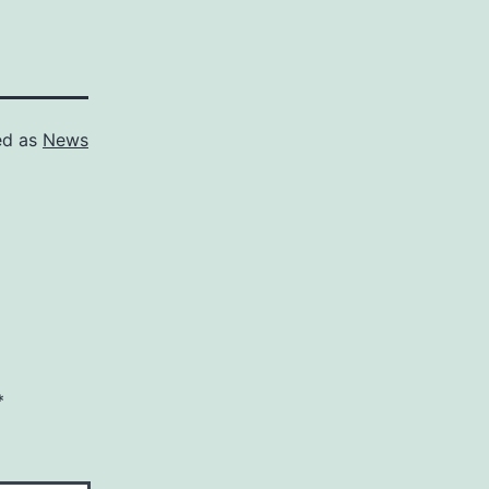
ed as
News
*