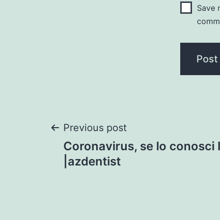
Save m
comm
Post
Previous post
Coronavirus, se lo conosci l
navigation
|azdentist