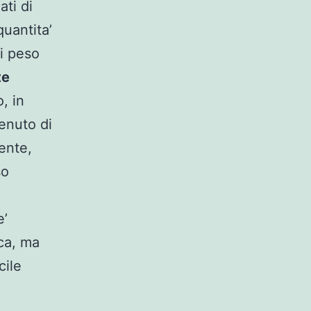
ati di
quantita’
di peso
te
, in
enuto di
tente,
so
e’
ca, ma
cile