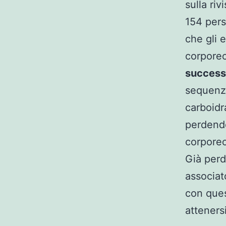
sulla riv
154 pers
che gli 
corporeo
success
sequenza
carboidra
perdendo
corporeo
Già perd
associat
con ques
atteners