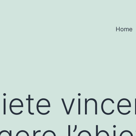
Home
diete vince
ere l’obie