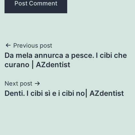
Post
Previous post
Da mela annurca a pesce. I cibi che
navigation
curano | AZdentist
Next post
Denti. I cibi sì e i cibi no| AZdentist