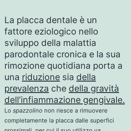
La placca dentale è un
fattore eziologico nello
sviluppo della malattia
parodontale cronica e la sua
rimozione quotidiana porta a
una
riduzione
sia
della
prevalenza
che
della gravità
dell’infiammazione gengivale.
Lo
spazzolino
non riesce a rimuovere
completamente la placca dalle superfici
prossimali, per cui il suo utilizzo v
a