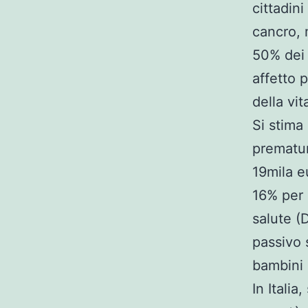
cittadini
cancro, m
50% dei 
affetto 
della vit
Si stima
prematur
19mila eu
16% per 
salute (
passivo s
bambini e
In Italia