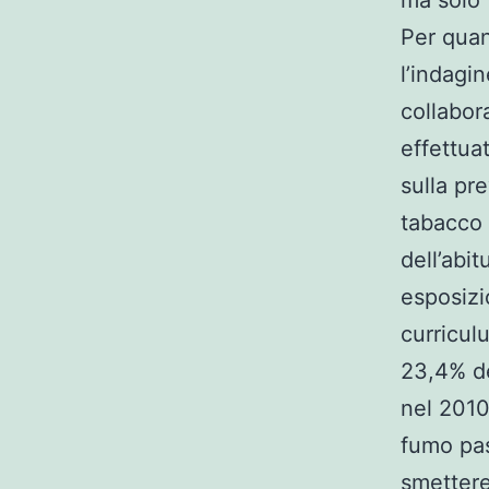
ma solo 
Per quan
l’indagi
collabor
effettuat
sulla pre
tabacco 
dell’abit
esposizi
curriculu
23,4% de
nel 2010
fumo pas
smettere