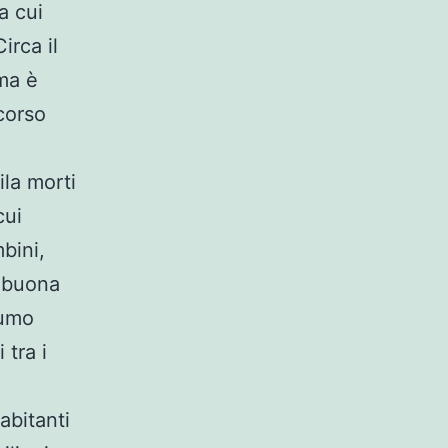
a cui
irca il
ma è
 corso
la morti
cui
mbini,
n buona
fumo
 tra i
 abitanti