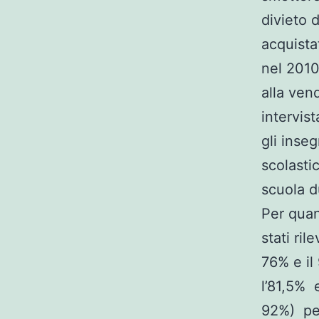
divieto d
acquistat
nel 2010
alla vend
intervis
gli inseg
scolastic
scuola du
Per quan
stati rile
76% e il 
l’81,5% e
92%) per