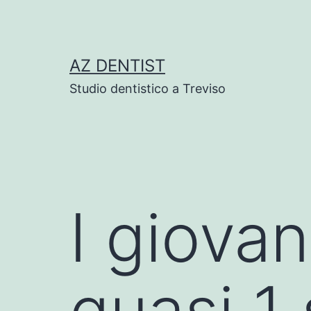
Skip
to
content
AZ DENTIST
Studio dentistico a Treviso
I giova
quasi 1 