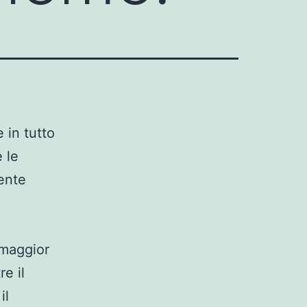
e in tutto
e le
sente
 maggior
re il
il