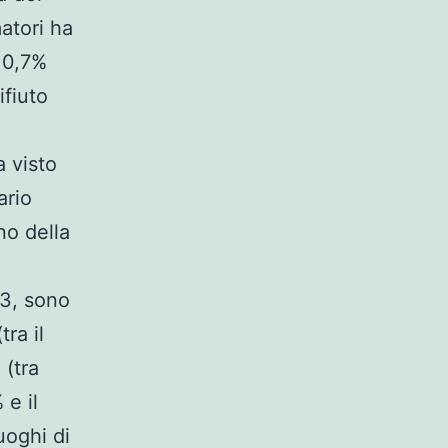
matori ha
 10,7%
ifiuto
a visto
ario
no della
03, sono
tra il
 (tra
 e il
uoghi di