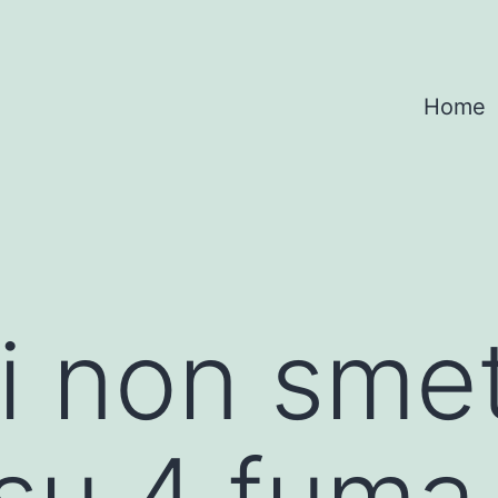
Home
ni non sme
su 4 fuma,