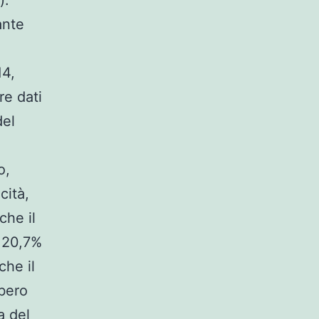
).
ante
14,
ire dati
del
o,
cità,
che il
l 20,7%
che il
bero
a del