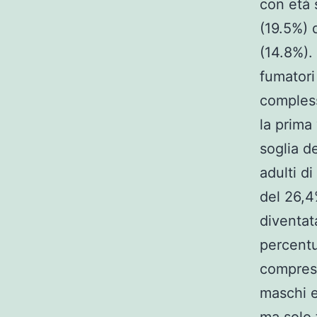
con età 
(19.5%) d
(14.8%).
fumatori
compless
la prima
soglia de
adulti d
del 26,4
diventat
percentu
compresa
maschi e