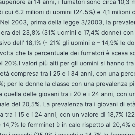
superiore ai 14 anni, i fumatori sono circa 10,3 m
i cui 6.2 milioni di uomini (24.5%) e 4,1 milioni
 Nel 2003, prima della legge 3/2003, la prevale
 era del 23,8% (31% uomini e 17,4% donne) con
ivo dell’ 18,1% (- 21% gli uomini e – 14,9% le d
 volta che la percentuale dei fumatori è scesa so
l 20%.I valori più alti per gli uomini si hanno tra
i età compresa tra i 25 e i 34 anni, con una per
%; per le donne la classe con una prevalenza pi
a quella delle giovani tra i 20 e i 24 anni, con u
ale del 20,5%. La prevalenza tra i giovani di et
 tra i 15 e i 24 anni, con un valore di 18,7% (22
 14,7% le femmine) è in calo rispetto al 20,4% 