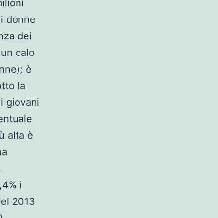
ilioni
 di donne
nza dei
 un calo
onne); è
tto la
 i giovani
centuale
ù alta è
na
à
,4% i
del 2013