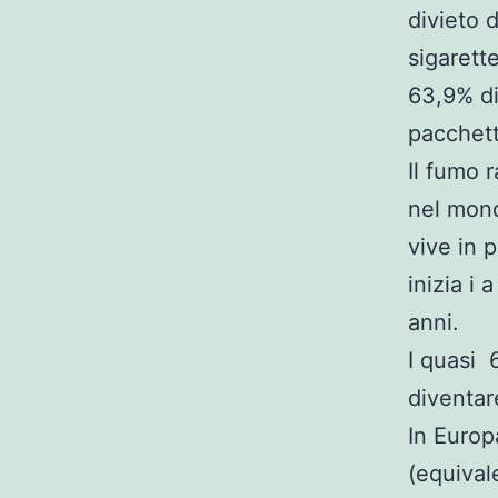
divieto 
sigarette
63,9% di 
pacchett
Il fumo 
nel mond
vive in 
inizia i
anni.
I quasi 
diventar
In Europ
(equivale