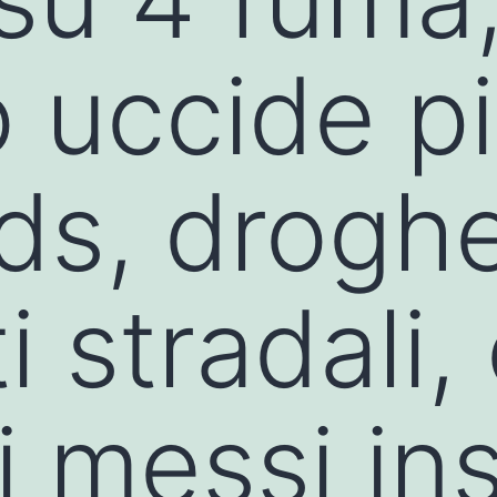
 uccide pi
ids, drogh
i stradali,
di messi in