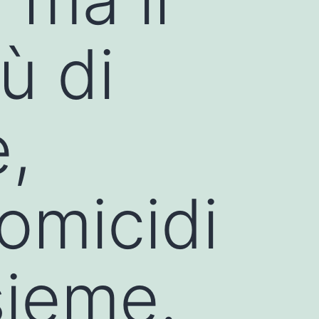
ù di
e,
 omicidi
sieme.