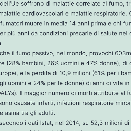
 dell’Ue soffrono di malattie correlate al fumo, tr
alattie cardiovascolari e malattie respiratorie. C
fumatori muore in media 14 anni prima e chi fu
per più anni da condizioni precarie di salute nel
a.
 che il fumo passivo, nel mondo, provochi 603mi
e (28% bambini, 26% uomini e 47% donne), di 
ropei, e la perdita di 10,9 milioni (61% per i ba
gli uomini e 24% per le donne) di anni di vita i
DALYs). Il maggior numero di morti attribuite al 
ono causate infarti, infezioni respiratorie minori
 asma tra gli adulti.
, secondo i dati Istat, nel 2014, su 52,3 milioni di