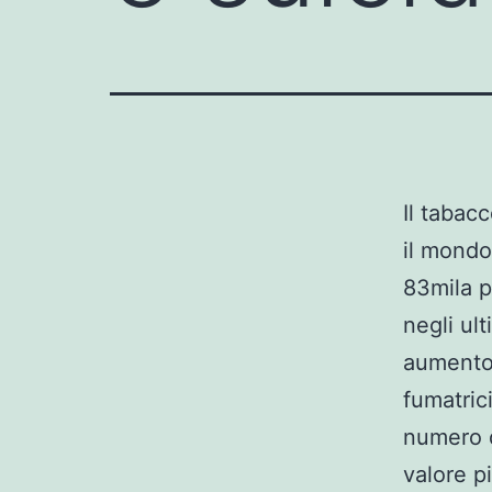
Il tabacc
il mondo,
83mila p
negli ul
aumento,
fumatric
numero di
valore p