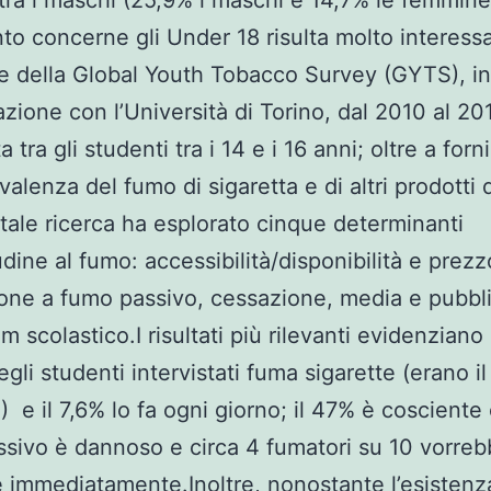
tra i maschi (25,9% i maschi e 14,7% le femmine
to concerne gli Under 18 risulta molto interess
ne della Global Youth Tobacco Survey (GYTS), in
azione con l’Università di Torino, dal 2010 al 20
a tra gli studenti tra i 14 e i 16 anni; oltre a forn
valenza del fumo di sigaretta e di altri prodotti 
tale ricerca ha esplorato cinque determinanti
udine al fumo: accessibilità/disponibilità e prezz
one a fumo passivo, cessazione, media e pubbli
m scolastico.I risultati più rilevanti evidenziano 
gli studenti intervistati fuma sigarette (erano i
) e il 7,6% lo fa ogni giorno; il 47% è cosciente 
sivo è dannoso e circa 4 fumatori su 10 vorreb
 immediatamente.Inoltre, nonostante l’esistenz