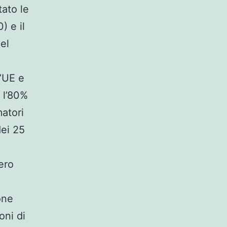
tato le
) e il
del
l’UE e
a l’80%
atori
dei 25
ero
one
oni di