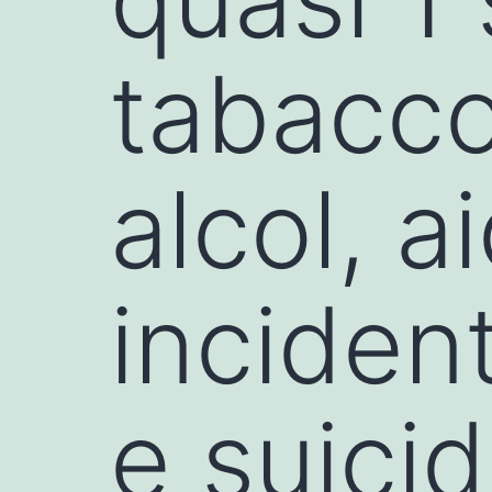
tabacco
alcol, a
incident
e suici