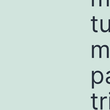
t
m
p
t