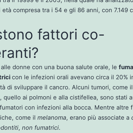
 tra il 19999 e il 2003, nella quale ha analizzat
 età compresa tra i 54 e gli 86 anni, con 7.149 c
stono fattori co-
ranti?
 alle donne con una buona salute orale, le
fuma
rici
con le infezioni orali avevano circa il 20% i
ità di sviluppare il cancro. Alcuni tumori, come i
 quello ai polmoni e alla cistifellea, sono stati a
i fumatori con infezioni alla bocca. Mentre altre
iche, come il
melanoma
, erano più associate a
dontiti
,
non fumatrici
.