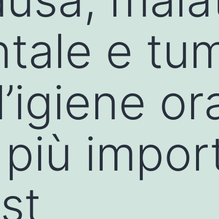
tale e tum
’igiene or
più import
st