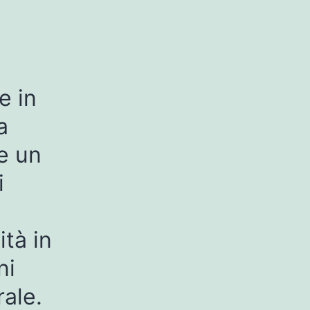
e in
a
e un
i
ità in
ni
rale.