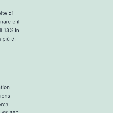
lte di
nare e il
il 13% in
 più di
tion
sions
erca