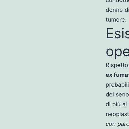
condotta
donne di
tumore.
Esi
ope
Rispetto
ex fumat
probabil
del seno,
di più a
neoplast
con paro