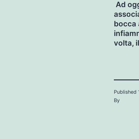
Ad ogg
associa
bocca 
infiam
volta, 
Published
By