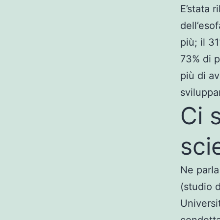
E’stata 
dell’esof
più; il 
73% di pr
più di a
svilupp
Ci 
sci
Ne parla
(studio 
Universi