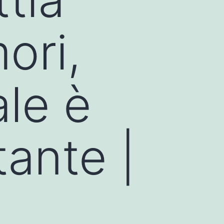
ori,
ale è
ante |