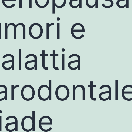
umori e
alattia
arodontale
riade