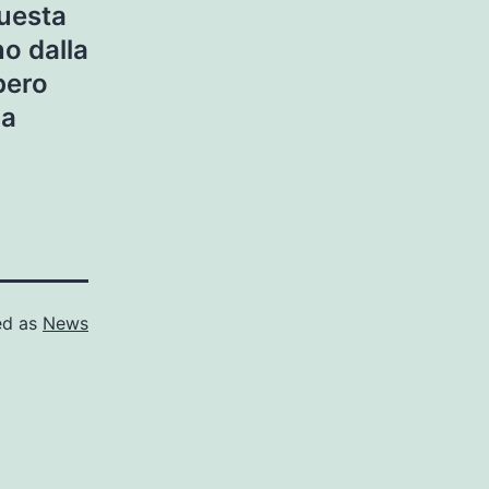
uesta
no dalla
bero
ua
ed as
News