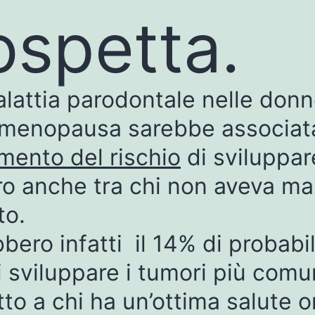
ospetta.
lattia parodontale nelle donn
 menopausa sarebbe associat
umento del rischio
di sviluppar
o anche tra chi non aveva ma
to.
bero infatti il 14% di probabil
i sviluppare i tumori più comu
tto a chi ha un’ottima salute o