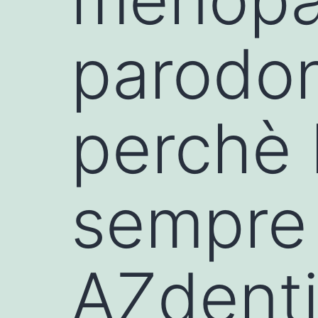
parodon
perchè l
sempre 
AZdenti