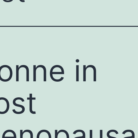
onne in
ost
enopausa