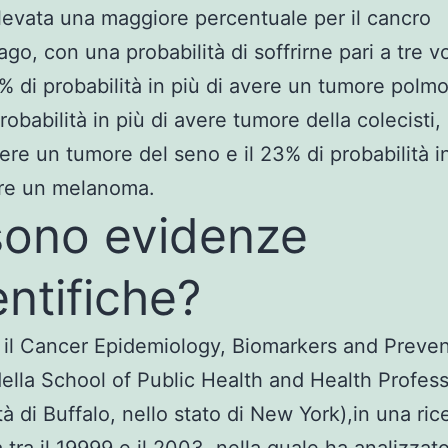
rilevata una maggiore percentuale per il cancro
ago, con una probabilità di soffrirne pari a tre vo
31% di probabilità in più di avere un tumore polmo
obabilità in più di avere tumore della colecisti, 
vere un tumore del seno e il 23% di probabilità in
are un melanoma.
sono evidenze
entifiche?
 il Cancer Epidemiology, Biomarkers and Preven
della School of Public Health and Health Profes
tà di Buffalo, nello stato di New York),in una ric