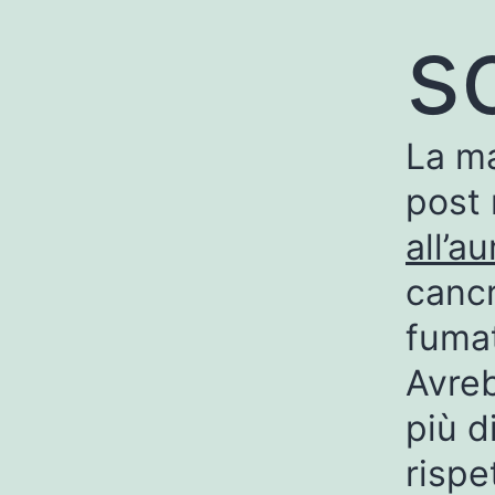
s
La ma
post
all’a
cancr
fuma
Avreb
più d
rispe