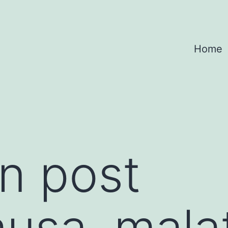
Home
n post
sa, malat