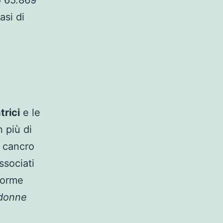
o 65.869
asi di
trici
e le
n più di
l cancro
ssociati
 forme
donne