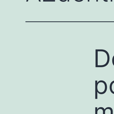
D
p
m