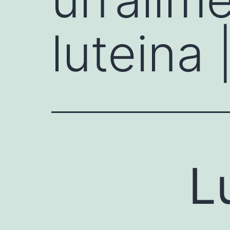
luteina 
L