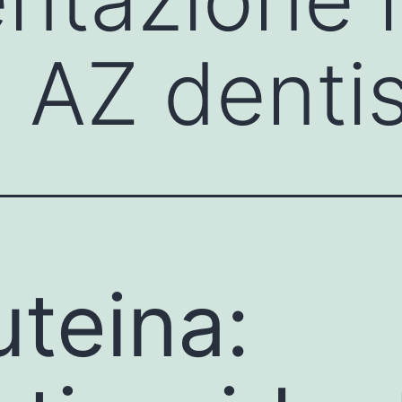
| AZ denti
uteina: