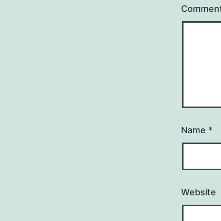
Commen
Name
*
Website