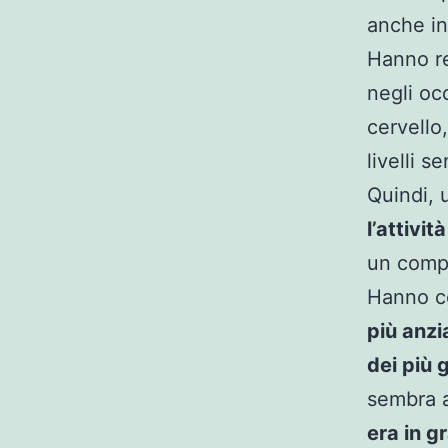
anche in
Hanno re
negli oc
cervello
livelli 
Quindi, 
l’attivit
un compi
Hanno co
più anzia
dei più 
sembra a
era in g