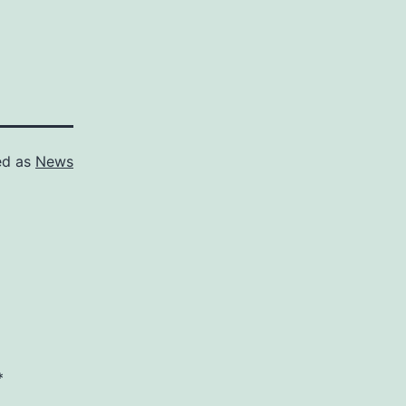
ed as
News
*