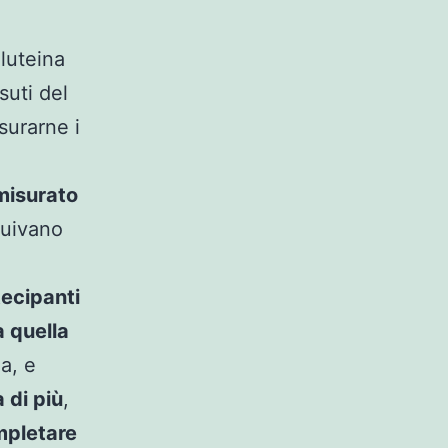
 luteina
suti del
surarne i
isurato
guivano
tecipanti
a quella
a, e
 di più
,
mpletare