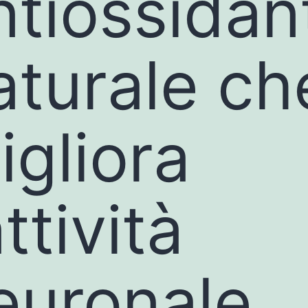
ntiossidan
aturale ch
igliora
attività
euronale.