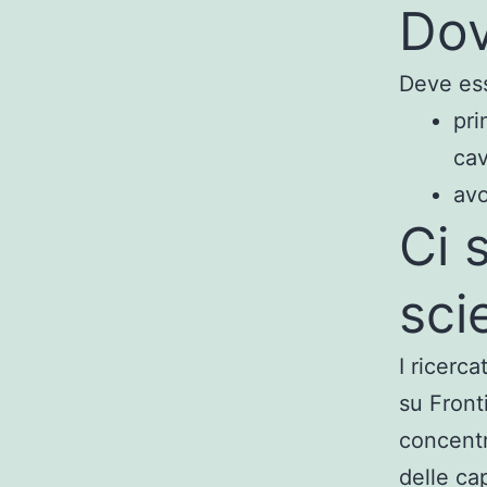
Dov
Deve ess
pri
cav
av
Ci 
sci
I ricerca
su Front
concentr
delle ca