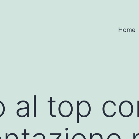
Home
o al top co
entazione r