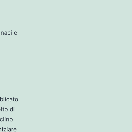
inaci e
bblicato
lto di
clino
niziare