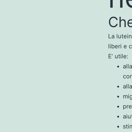
Che
La lutei
liberi e 
E’ utile:
all
con
all
mig
pre
aiu
sti