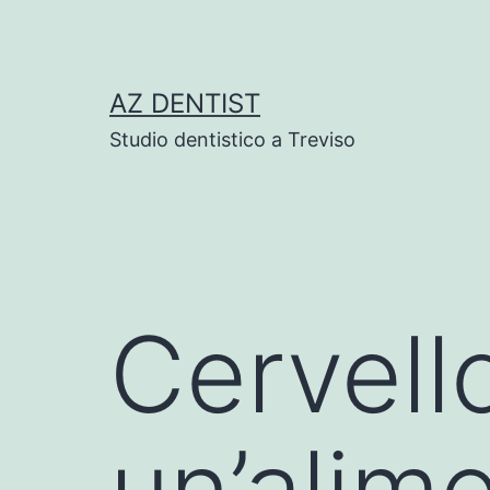
Skip
to
content
AZ DENTIST
Studio dentistico a Treviso
Cervell
un’alim