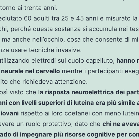
torno ai trenta anni.
clutato 60 adulti tra 25 e 45 anni e misurato la
chi, perché questa sostanza si accumula nei tes
, ma anche nell’occhio, cosa che consente di mi
senza usare tecniche invasive.
utilizzando elettrodi sul cuoio capelluto,
hanno m
à neurale nel cervello
mentre i partecipanti ese
to che richiedeva attenzione.
sì visto che l
a risposta neuroelettrica dei par
ni con livelli superiori di luteina era più simile 
giovani
rispetto ai loro coetanei con meno lutein
vere un ruolo protettivo, dato che
chi ne aveva
rado di impegnare più risorse cognitive per co