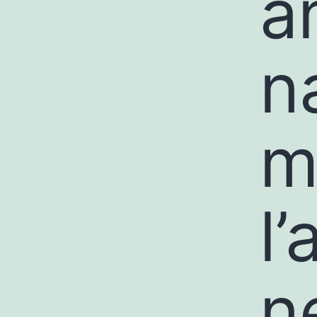
a
n
m
l’
n