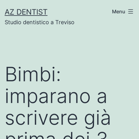
Skip
AZ DENTIST
Menu
to
Studio dentistico a Treviso
content
Bimbi:
imparano a
scrivere già