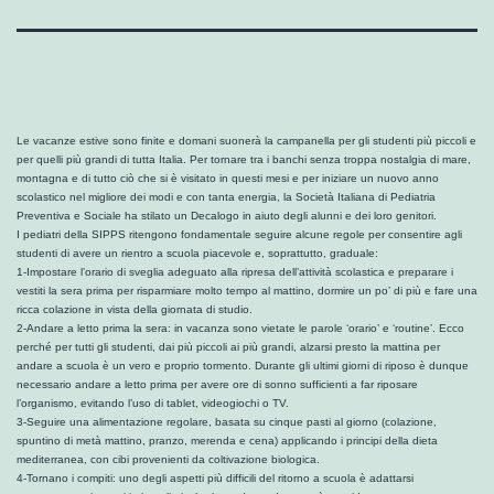
Le vacanze estive sono finite e domani suonerà la campanella per gli studenti più piccoli e
per quelli più grandi di tutta Italia. Per tornare tra i banchi senza troppa nostalgia di mare,
montagna e di tutto ciò che si è visitato in questi mesi e per iniziare un nuovo anno
scolastico nel migliore dei modi e con tanta energia, la Società Italiana di Pediatria
Preventiva e Sociale ha stilato un Decalogo in aiuto degli alunni e dei loro genitori.
I pediatri della SIPPS ritengono fondamentale seguire alcune regole per consentire agli
studenti di avere un rientro a scuola piacevole e, soprattutto, graduale:
1-Impostare l’orario di sveglia adeguato alla ripresa dell’attività scolastica e preparare i
vestiti la sera prima per risparmiare molto tempo al mattino, dormire un po’ di più e fare una
ricca colazione in vista della giornata di studio.
2-Andare a letto prima la sera: in vacanza sono vietate le parole ‘orario’ e ‘routine’. Ecco
perché per tutti gli studenti, dai più piccoli ai più grandi, alzarsi presto la mattina per
andare a scuola è un vero e proprio tormento. Durante gli ultimi giorni di riposo è dunque
necessario andare a letto prima per avere ore di sonno sufficienti a far riposare
l’organismo, evitando l’uso di tablet, videogiochi o TV.
3-Seguire una alimentazione regolare, basata su cinque pasti al giorno (colazione,
spuntino di metà mattino, pranzo, merenda e cena) applicando i principi della dieta
mediterranea, con cibi provenienti da coltivazione biologica.
4-Tornano i compiti: uno degli aspetti più difficili del ritorno a scuola è adattarsi