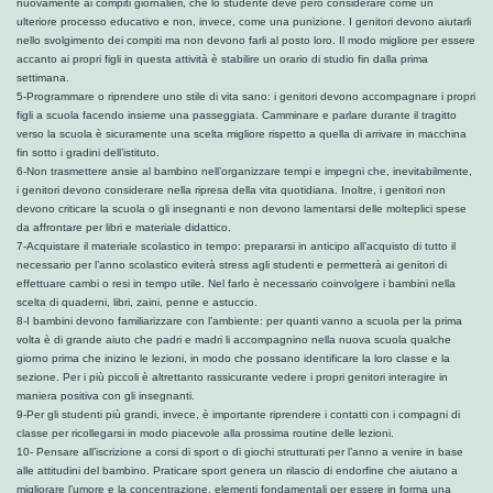
nuovamente ai compiti giornalieri, che lo studente deve però considerare come un
ulteriore processo educativo e non, invece, come una punizione. I genitori devono aiutarli
nello svolgimento dei compiti ma non devono farli al posto loro. Il modo migliore per essere
accanto ai propri figli in questa attività è stabilire un orario di studio fin dalla prima
settimana.
5-Programmare o riprendere uno stile di vita sano: i genitori devono accompagnare i propri
figli a scuola facendo insieme una passeggiata. Camminare e parlare durante il tragitto
verso la scuola è sicuramente una scelta migliore rispetto a quella di arrivare in macchina
fin sotto i gradini dell’istituto.
6-Non trasmettere ansie al bambino nell’organizzare tempi e impegni che, inevitabilmente,
i genitori devono considerare nella ripresa della vita quotidiana. Inoltre, i genitori non
devono criticare la scuola o gli insegnanti e non devono lamentarsi delle molteplici spese
da affrontare per libri e materiale didattico.
7-Acquistare il materiale scolastico in tempo: prepararsi in anticipo all’acquisto di tutto il
necessario per l’anno scolastico eviterà stress agli studenti e permetterà ai genitori di
effettuare cambi o resi in tempo utile. Nel farlo è necessario coinvolgere i bambini nella
scelta di quaderni, libri, zaini, penne e astuccio.
8-I bambini devono familiarizzare con l’ambiente: per quanti vanno a scuola per la prima
volta è di grande aiuto che padri e madri li accompagnino nella nuova scuola qualche
giorno prima che inizino le lezioni, in modo che possano identificare la loro classe e la
sezione. Per i più piccoli è altrettanto rassicurante vedere i propri genitori interagire in
maniera positiva con gli insegnanti.
9-Per gli studenti più grandi, invece, è importante riprendere i contatti con i compagni di
classe per ricollegarsi in modo piacevole alla prossima routine delle lezioni.
10- Pensare all’iscrizione a corsi di sport o di giochi strutturati per l’anno a venire in base
alle attitudini del bambino. Praticare sport genera un rilascio di endorfine che aiutano a
migliorare l’umore e la concentrazione, elementi fondamentali per essere in forma una