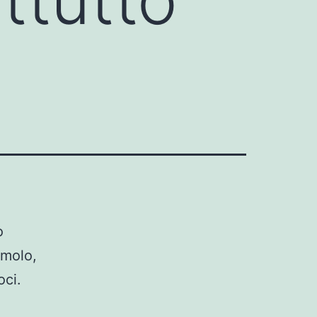
o
emolo,
oci.