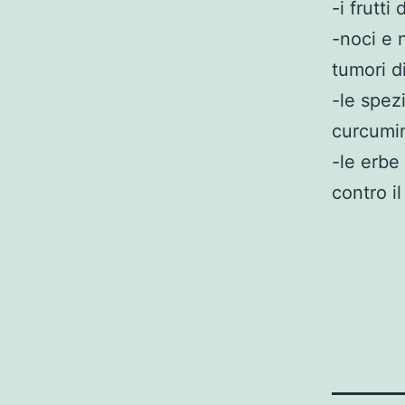
-i frutt
-noci e 
tumori d
-le spezi
curcumi
-le erbe
contro i