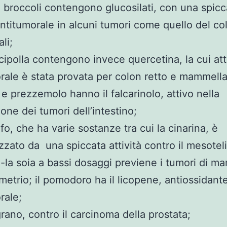
e broccoli contengono glucosilati, con una spicc
 antitumorale in alcuni tumori come quello del co
li;
 cipolla contengono invece quercetina, la cui att
rale è stata provata per colon retto e mammella
e prezzemolo hanno il falcarinolo, attivo nella
one dei tumori dell’intestino;
ofo, che ha varie sostanze tra cui la cinarina, è
izzato da una spiccata attività contro il mesote
;-la soia a bassi dosaggi previene i tumori di m
etrio; il pomodoro ha il licopene, antiossidant
rale;
grano, contro il carcinoma della prostata;