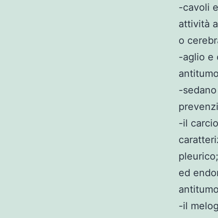
-cavoli 
attività
o cerebra
-aglio e
antitumo
-sedano 
prevenzi
-il carci
caratter
pleurico
ed endom
antitumo
-il melo