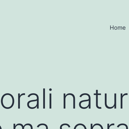
Home
orali natu
e ma sopra