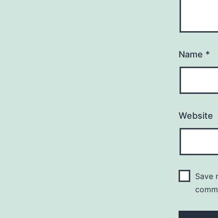
Name
*
Website
Save m
comm