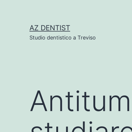
Skip
to
content
AZ DENTIST
Studio dentistico a Treviso
Antitum
studiar