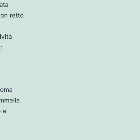
ata
lon retto
ività
;
lioma
ammella
e e