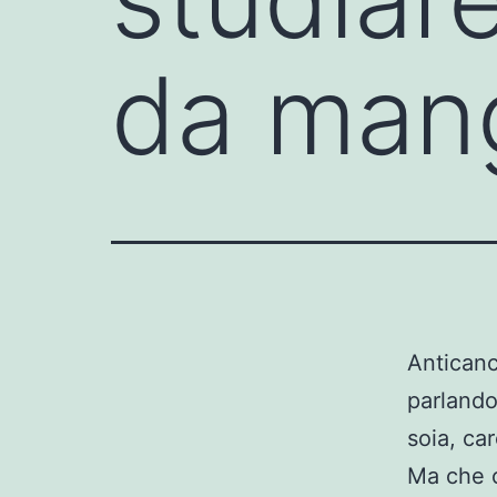
da mang
Anticanc
parlando
soia, ca
Ma che c