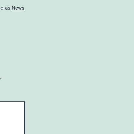
ed as
News
*