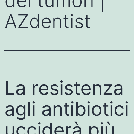
dei tumori |
AZdentist
La resistenza
agli antibiotici
ucciderà più