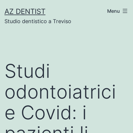
Skip
AZ DENTIST
Menu
to
Studio dentistico a Treviso
content
Studi
odontoiatrici
e Covid: i