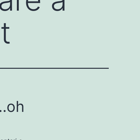
t
e…oh