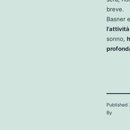
breve.
Basner e
l’attivit
sonno,
h
profon
Published
By