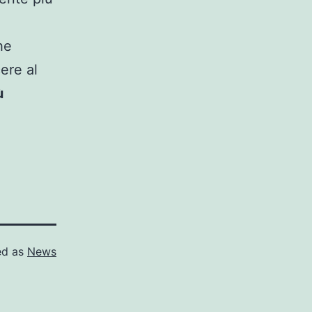
he
ere al
ù
ed as
News