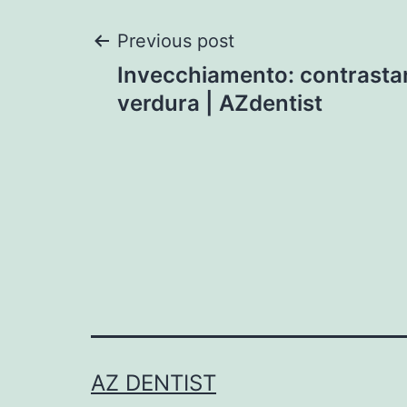
Post
Previous post
Invecchiamento: contrastar
navigation
verdura | AZdentist
AZ DENTIST