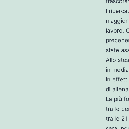
trascorso
I ricerc
maggior 
lavoro. C
preceden
state as
Allo ste
in media
In effet
di allen
La più f
tra le p
tra le 21
sera, no