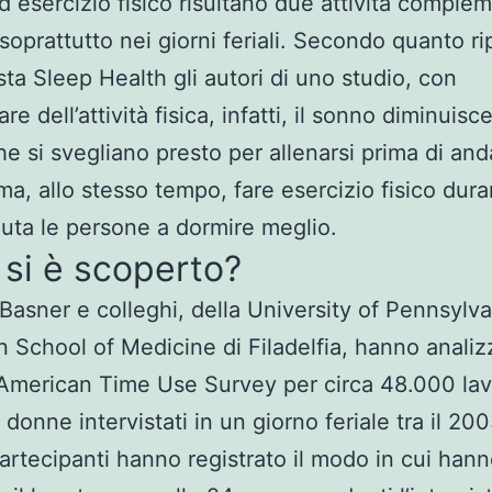
 esercizio fisico risultano due attività complem
, soprattutto nei giorni feriali. Secondo quanto r
ista Sleep Health gli autori di uno studio, con
re dell’attività fisica, infatti, il sonno diminuisce
he si svegliano presto per allenarsi prima di and
ma, allo stesso tempo, fare esercizio fisico duran
iuta le persone a dormire meglio.
si è scoperto?
Basner e colleghi, della University of Pennsylva
 School of Medicine di Filadelfia, hanno analizz
l’American Time Use Survey per circa 48.000 lav
donne intervistati in un giorno feriale tra il 200
partecipanti hanno registrato il modo in cui han