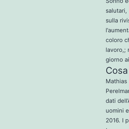
Sonno ed
salutari
sulla riv
l’aumenta
coloro c
lavoro,; 
giorno a
Cosa 
Mathias 
Perelman
dati del
uomini e 
2016. I 