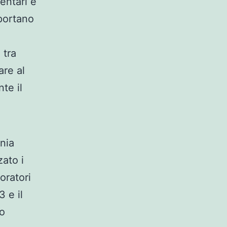
entari e
iportano
 tra
are al
te il
nia
ato i
oratori
3 e il
no