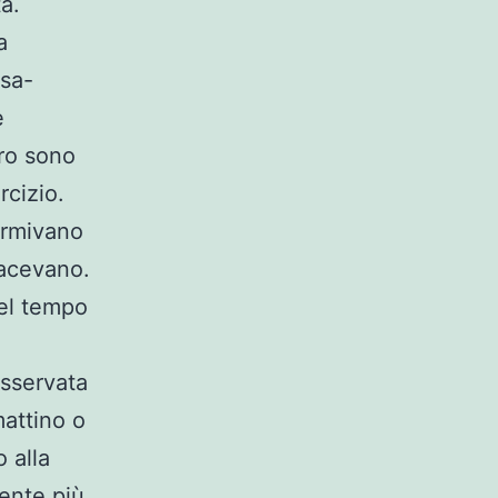
ta.
a
asa-
e
oro sono
rcizio.
ormivano
facevano.
del tempo
osservata
mattino o
o alla
mente più