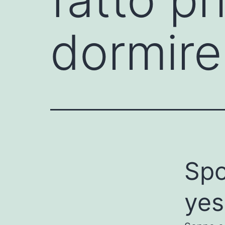
dormire
Spo
yes