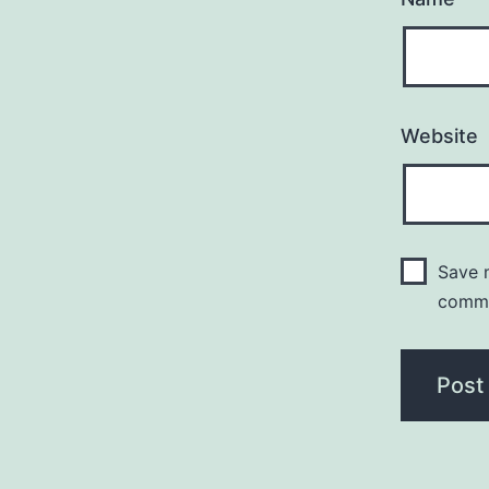
Website
Save m
comm