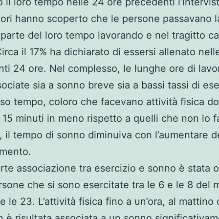
 il loro tempo nelle 24 ore precedenti l’intervis
atori hanno scoperto che le persone passavano l
parte del loro tempo lavorando e nel tragitto c
irca il 17% ha dichiarato di essersi allenato nell
ti 24 ore. Nel complesso, le lunghe ore di lav
sociate sia a sonno breve sia a bassi tassi di ese
sso tempo, coloro che facevano attività fisica d
 15 minuti in meno rispetto a quelli che non lo 
ti, il tempo di sonno diminuiva con l’aumentare 
amento.
orte associazione tra esercizio e sonno è stata 
ersone che si sono esercitate tra le 6 e le 8 del 
 e le 23. L’attività fisica fino a un’ora, al mattino 
n è risultata associata a un sonno significativa