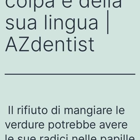
colpa è della
sua lingua |
AZdentist
Il rifiuto di mangiare le
verdure potrebbe avere
le sue radici nelle papille