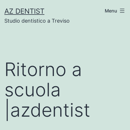
Skip
AZ DENTIST
Menu
to
Studio dentistico a Treviso
content
Ritorno a
scuola
|azdentist