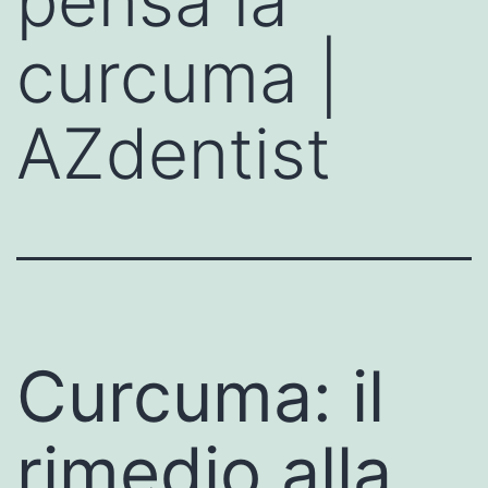
pensa la
curcuma |
AZdentist
Curcuma: il
rimedio alla