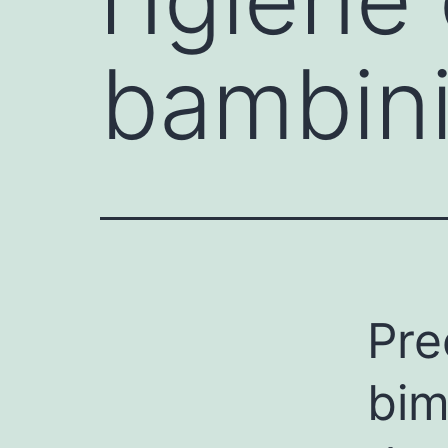
bambin
Pre
bim