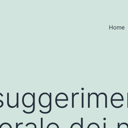
Home
 suggerime
 orale dei 