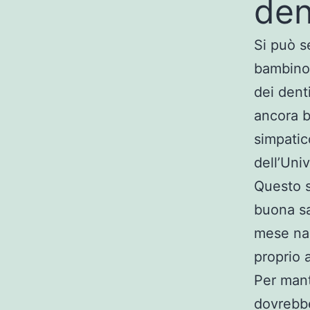
den
Si può se
bambino 
dei denti
ancora b
simpatic
dell’Uni
Questo s
buona sa
mese naz
proprio 
Per mant
dovrebbe