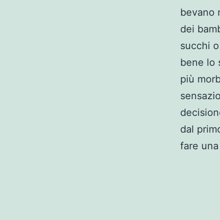
bevano m
dei bamb
succhi o
bene lo 
più morbi
sensazio
decision
dal prim
fare una 