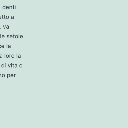
 denti
etto a
, va
le setole
ce la
 loro la
di vita o
no per