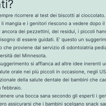
ti?
mpre ricorrere al test dei biscotti al cioccolato.
li mangia e i genitori riescono a vedere dopo il
 ancora dei pezzettini, dei residui, i piccoli ha
isogno di essere guidati. E’ questo un suggeri
o che proviene dal servizio di odontoiatria pedia
versità del Minnesota.
uggerimento si affianca ad altre idee inerenti 
lute orale nei più piccoli in occasione, negli US
ionale della salute dentale dei bambini che ca
a febbraio.
enere una bocca sana secondo gli esperti i gen
ro assicurarsi che i bambini scelgano snack sa