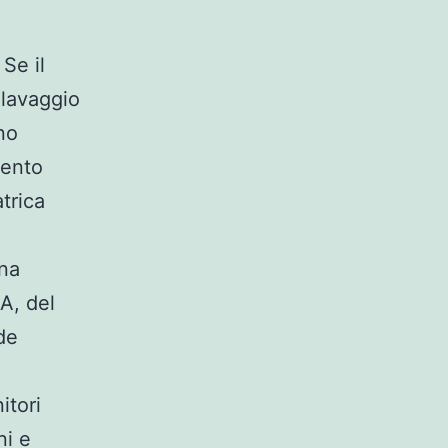
 Se il
 lavaggio
nno
mento
trica
una
A, del
de
itori
ni e