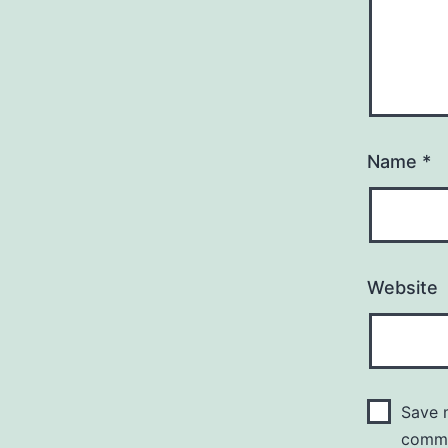
Name
*
Website
Save m
comm