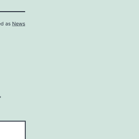
ed as
News
*