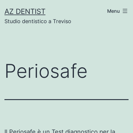
Skip
AZ DENTIST
Menu
to
Studio dentistico a Treviso
content
Periosafe
Il Periosafe è un Test diagnostico per la