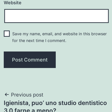
Website
Save my name, email, and website in this browser
for the next time I comment.
Post
Previous post
Igienista, puo’ uno studio dentistico
navigation
3.0 farne a meno?