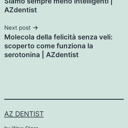
Siamo sempre meno intelligenti |
navigation
AZdentist
Next post
Molecola della felicità senza veli:
scoperto come funziona la
serotonina | AZdentist
AZ DENTIST