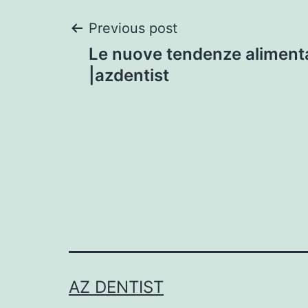
Post
Previous post
Le nuove tendenze alimenta
navigation
|azdentist
AZ DENTIST