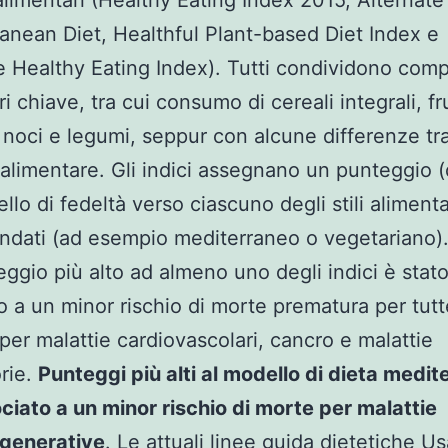
alimentari (Healthy Eating Index 2015, Alternate
anean Diet, Healthful Plant-based Diet Index e
e Healthy Eating Index). Tutti condividono com
i chiave, tra cui consumo di cereali integrali, fr
 noci e legumi, seppur con alcune differenze tr
alimentare. Gli indici assegnano un punteggio 
vello di fedeltà verso ciascuno degli stili alimenta
dati (ad esempio mediterraneo o vegetariano)
ggio più alto ad almeno uno degli indici è stat
o a un minor rischio di morte prematura per tutt
per malattie cardiovascolari, cancro e malattie
orie.
Punteggi più alti al modello di dieta medi
ciato a un minor rischio di morte per malattie
generative
. Le attuali linee guida dietetiche Us