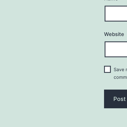
Website
Save m
comm