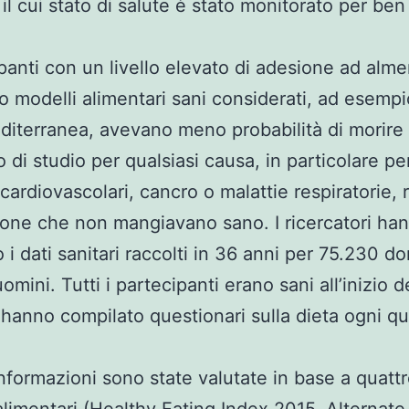
il cui stato di salute è stato monitorato per ben
ipanti con un livello elevato di adesione ad alm
ro modelli alimentari sani considerati, ad esempi
diterranea, avevano meno probabilità di morire
o di studio per qualsiasi causa, in particolare pe
cardiovascolari, cancro o malattie respiratorie, 
sone che non mangiavano sano. I ricercatori ha
o i dati sanitari raccolti in 36 anni per 75.230 d
mini. Tutti i partecipanti erano sani all’inizio d
 hanno compilato questionari sulla dieta ogni qu
informazioni sono state valutate in base a quatt