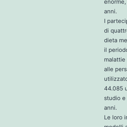
enorme, 
anni.
I partec
di quatt
dieta me
il period
malattie 
alle per
utilizzat
44.085 uo
studio e
anni.
Le loro 