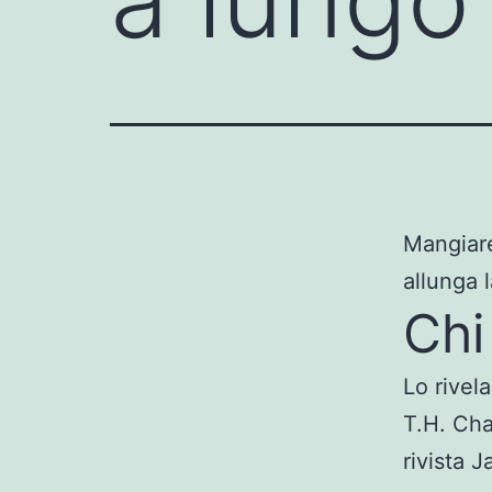
Mangiare
allunga l
Chi
Lo rivel
T.H. Cha
rivista 