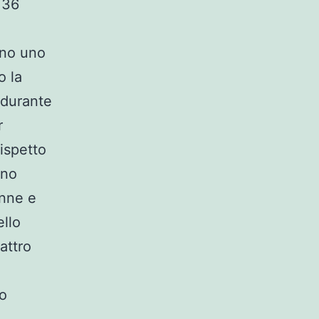
 36
eno uno
o la
 durante
r
rispetto
nno
onne e
ello
attro
ro