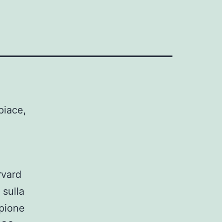
piace,
rvard
 sulla
mpione