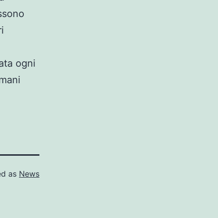
ossono
i
ata ogni
Umani
ed as
News