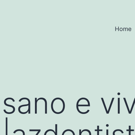
Home
sano e viv
 |azdentis