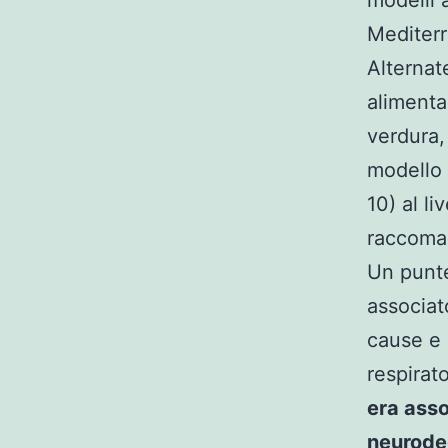
modelli 
Mediterr
Alternat
alimentar
verdura,
modello 
10) al li
raccoman
Un punte
associat
cause e 
respirat
era asso
neurode