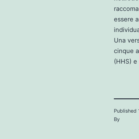
raccoman
essere ad
individua
Una vers
cinque a
(HHS) e 
Published
By