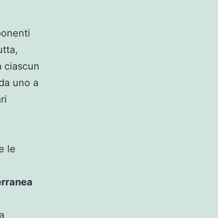
ponenti
utta,
a ciascun
(da uno a
ri
.
o
e le
terranea
a