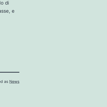
lo di
asse, e
ed as
News