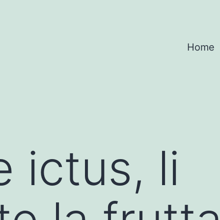
Home
 ictus, li
e la frutt