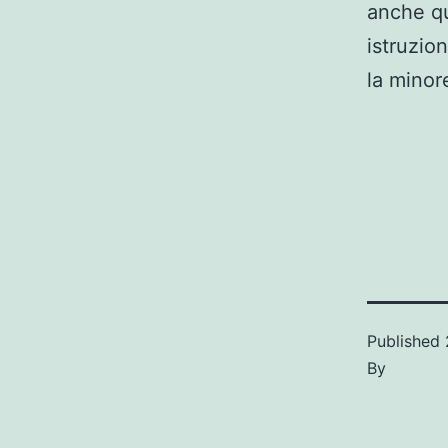
anche qua
istruzio
la minor
Published
By