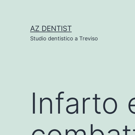
Skip
to
content
AZ DENTIST
Studio dentistico a Treviso
Infarto e
combatt