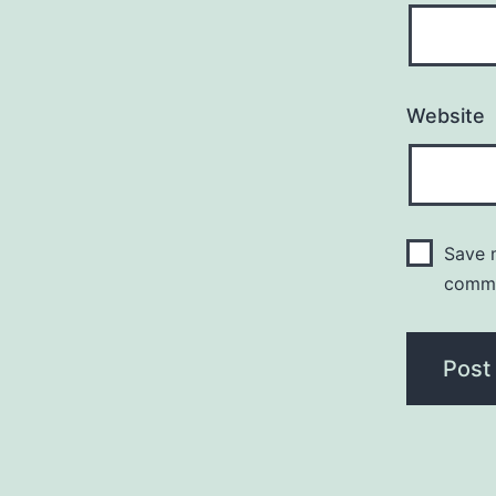
Website
Save m
comm