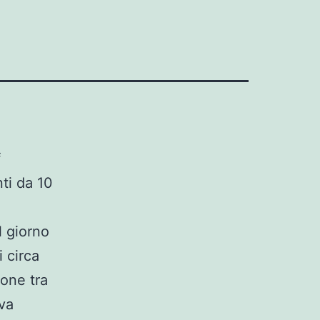
f
ti da 10
l giorno
i circa
ione tra
eva