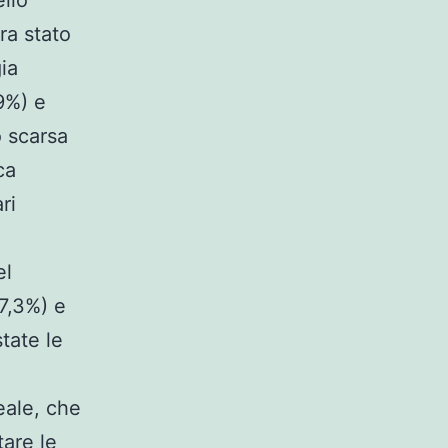
ello
era stato
ia
,9%) e
o scarsa
ca
ri
el
7,3%) e
tate le
eale, che
are le