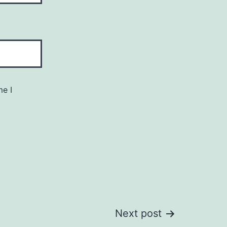
me I
Next post