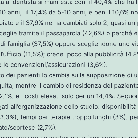
tà al dentista si manifesta con il 40,4% che ha 
 10 anni, il 17,4% da 5-10 anni, e ben il 10,6% n
iato e il 37,9% ne ha cambiati solo 2; quasi un
sceglie tramite il passaparola (42,6%) o perché er
 di famiglia (37,5%) oppure scegliendone uno vi
l’ufficio (11,5%); crede poco alla pubblicità (4,8
 le convenzioni/assicurazioni (3,6%).
o dei pazienti lo cambia sulla supposizione di 
uita, mentre il cambio di residenza del pazient
2,1%, e i costi elevati solo per un 14,4%. Seguo
gati all’organizzazione dello studio: disponibilità 
 (3,3%), tempi per terapie troppo lunghi (3%), p
to/scortese (2,7%).