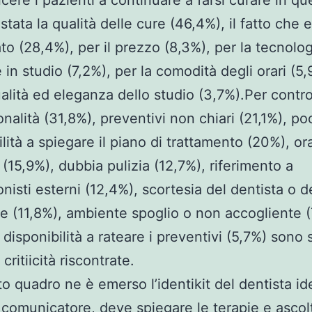
cere i pazienti a continuare a farsi curare in qu
stata la qualità delle cure (46,4%), il fatto che 
ato (28,4%), per il prezzo (8,3%), per la tecnolog
 in studio (7,2%), per la comodità degli orari (5
ualità ed eleganza dello studio (3,7%).Per contr
onalità (31,8%), preventivi non chiari (21,1%), po
lità a spiegare il piano di trattamento (20%), ora
(15,9%), dubbia pulizia (12,7%), riferimento a
onisti esterni (12,4%), scortesia del dentista o d
e (11,8%), ambiente spoglio o non accogliente (
disponibilità a rateare i preventivi (5,7%) sono s
critiicità riscontrate.
o quadro ne è emerso l’identikit del dentista id
comunicatore, deve spiegare le terapie e ascolt