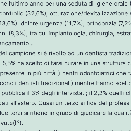
 nell’ultimo anno per una seduta di igiene orale 
i controllo (32,6%), otturazione/devitalizzazione
(13,6%), dolore urgenza (11,7%), ortodonzia (7,2%
ni (8,3%), tra cui implantologia, chirurgia, estra
biancamento…
del campione si è rivolto ad un dentista tradizio
l 5,5% ha scelto di farsi curare in una struttura 
presente in più città (i centri odontoiatrici che 
scono i dentisti tradizionali) mentre hanno scelt
 pubblica il 3% degli intervistati; il 2,2% quelli c
ti all’estero. Quasi un terzo si fida del professi
e terzi si ritiene in grado di giudicare la qualit
vute(!?).