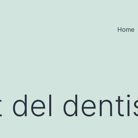
Home
t del denti