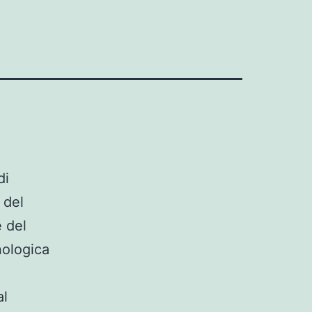
di
 del
e del
nologica
al