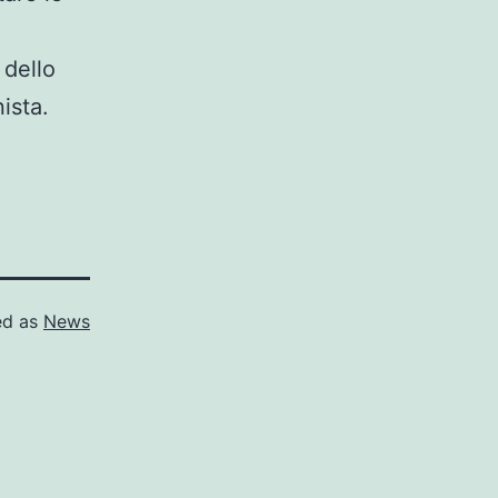
 dello
ista.
ed as
News