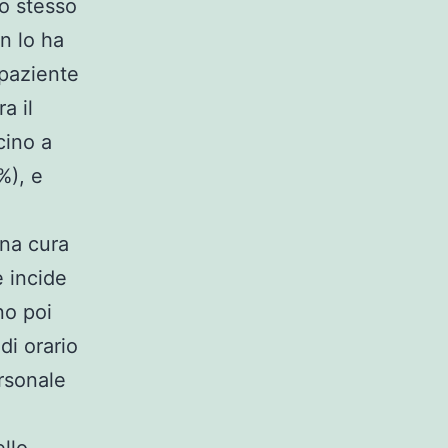
lo stesso
on lo ha
 paziente
a il
cino a
%), e
una cura
e incide
no poi
di orario
ersonale