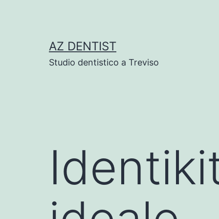
Skip
to
content
AZ DENTIST
Studio dentistico a Treviso
Identiki
ideale