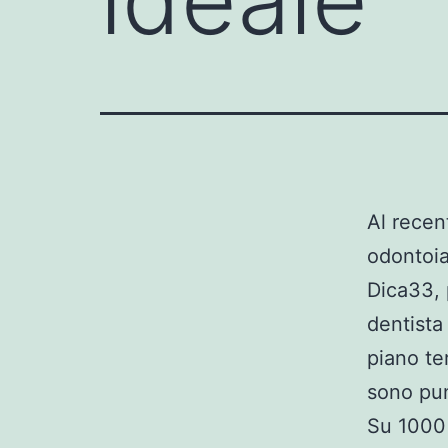
Al recen
odontoia
Dica33, 
dentista
piano te
sono pun
Su 1000 p