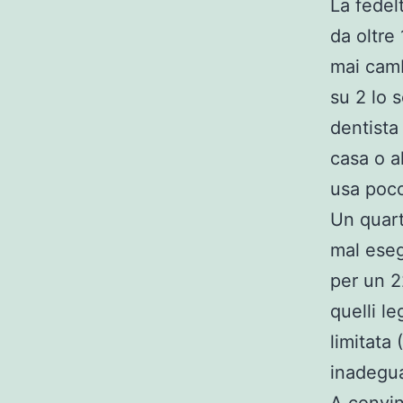
La fedel
da oltre
mai camb
su 2 lo 
dentista
casa o al
usa poco
Un quart
mal eseg
per un 2
quelli le
limitata
inadegua