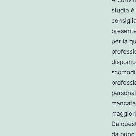
A convin
studio è 
consigli
presente
per la q
professi
disponibi
scomodi 
professi
personal
mancata 
maggiori 
Da quest
da buon 