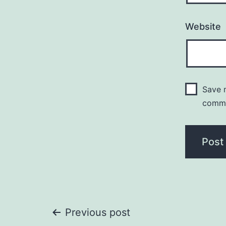
Website
Save m
comm
Post
Previous post