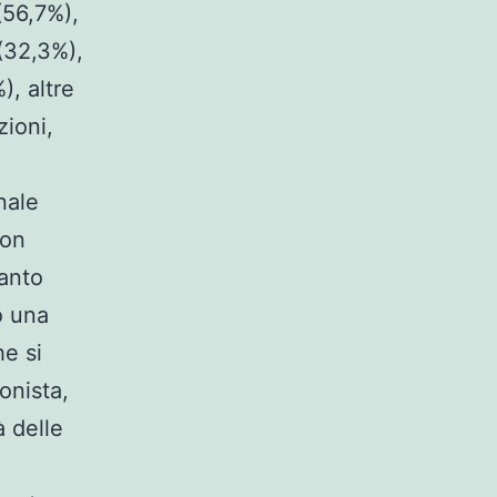
(56,7%),
 (32,3%),
), altre
zioni,
nale
con
tanto
o una
he si
onista,
à delle