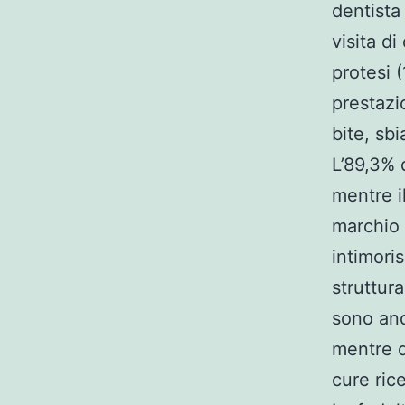
dentista
visita d
protesi 
prestazio
bite, s
L’89,3% 
mentre i
marchio 
intimori
struttura
sono anda
mentre du
cure rice