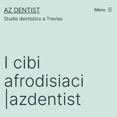
Skip
AZ DENTIST
Menu
to
Studio dentistico a Treviso
content
I cibi
afrodisiaci
|azdentist