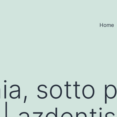
Home
ia, sotto 
 | azdentis