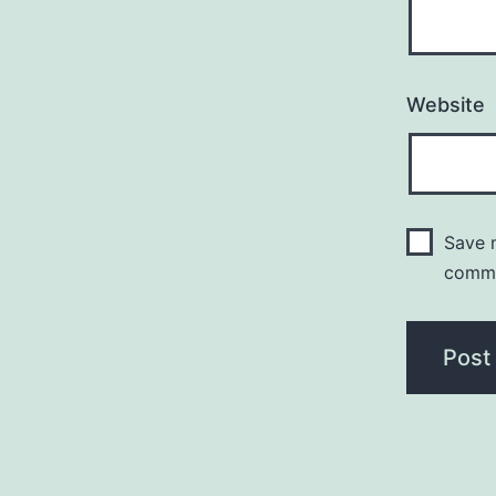
Website
Save m
comm