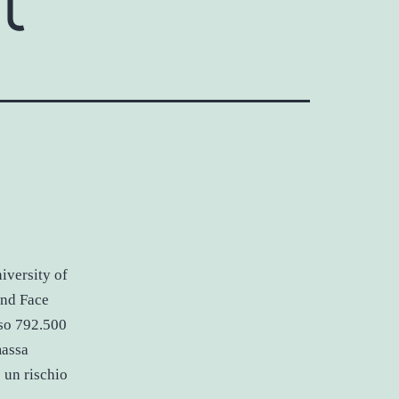
iversity of
and Face
sso 792.500
massa
 un rischio