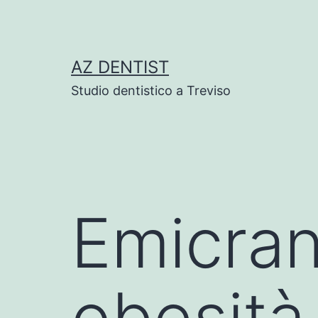
Skip
to
content
AZ DENTIST
Studio dentistico a Treviso
Emicran
obesità