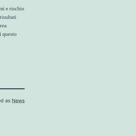
mi e rischio
risultati
rea
i questo
ed as
News