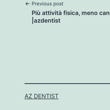
Post
Previous post
Più attività fisica, meno ca
navigation
|azdentist
AZ DENTIST