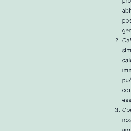
pro
abi
pos
gen
Cal
sim
cal
imm
può
con
ess
Com
nos
and