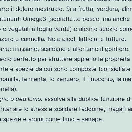
urre il dolore mestruale. Sì a frutta, verdura, ali
tenenti Omega3 (soprattutto pesce, ma anche 
o e vegetali a foglia verde) e alcune spezie com
zero e cannella. No a alcol, latticini e fritture.
sane
: rilassano, scaldano e allentano il gonfiore.
edio perfetto per sfruttare appieno le proprietà 
nte e spezie da cui sono composte (consigliate 
omilla, la menta, lo zenzero, il finocchio, la mel
nella).
no o pediluvio:
assolve alla duplice funzione di
ontanare lo stress e scaldare l’addome, magari ar
 spezie e aromi come timo e senape.