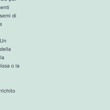
menti
semi di
e
 Un
della
la
issa o la
richito