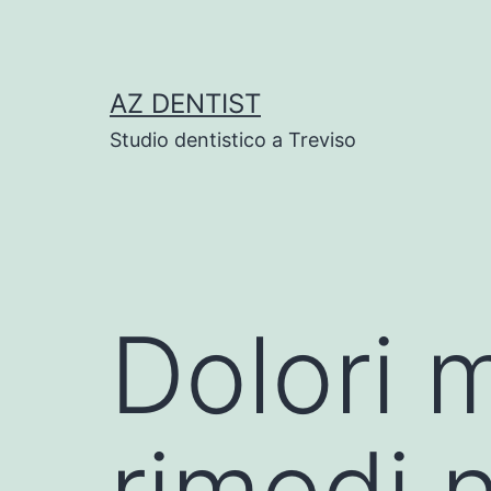
Skip
to
content
AZ DENTIST
Studio dentistico a Treviso
Dolori m
rimedi n