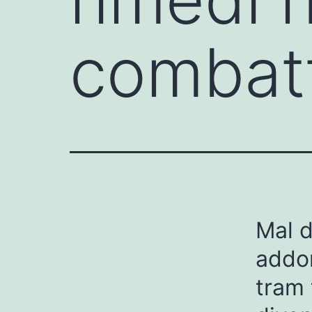
combatt
Mal d
addom
tram 