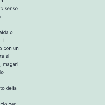
na
sto senso
n
alda o
Il
ero con un
te si
, magari
io
to della
iclo per