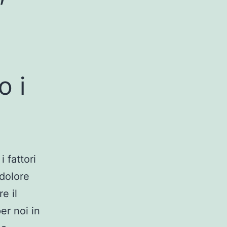
o i
i fattori
 dolore
e il
er noi in