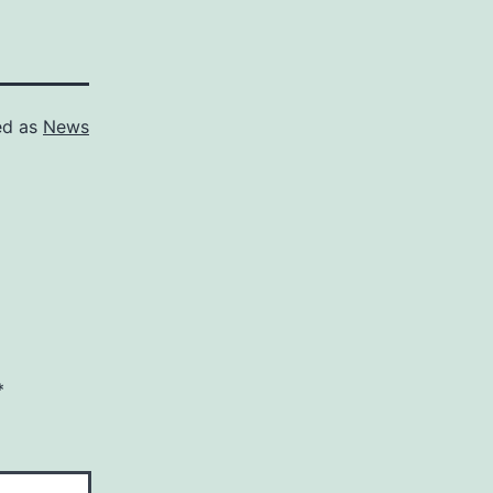
ed as
News
*