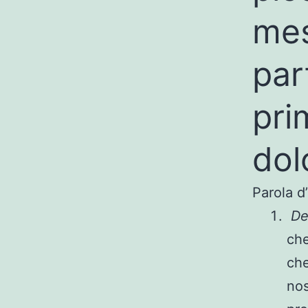
mes
par
pri
dolo
Parola d
De
che
che
nos