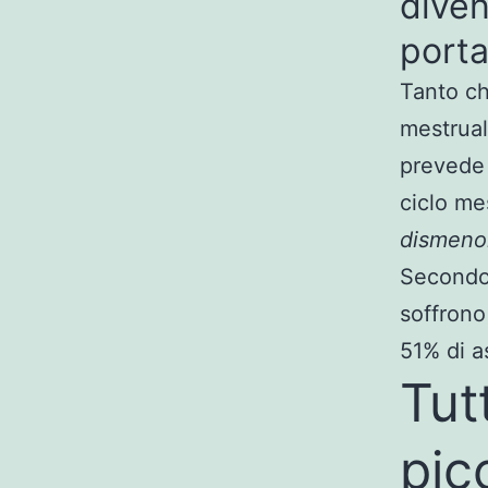
diven
porta
Tanto ch
mestrual
prevede p
ciclo me
dismeno
Secondo 
soffrono
51% di a
Tut
pic