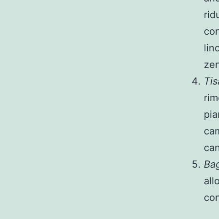
rid
con
lin
zen
Ti
rim
pia
cam
can
Bag
all
con