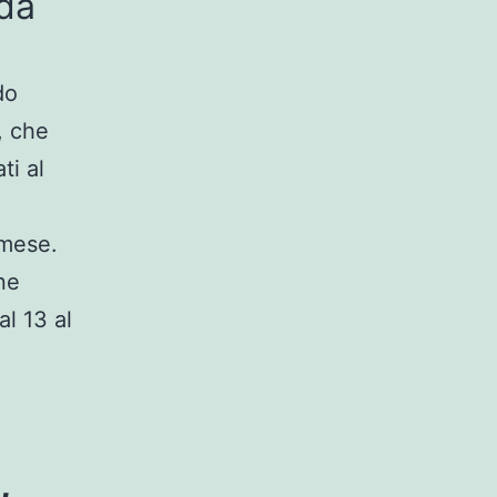
 da
do
, che
ti al
 mese.
ne
al 13 al
,