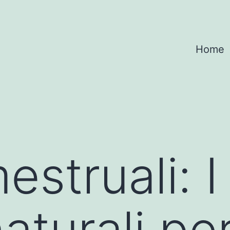
Home
estruali: I
aturali pe