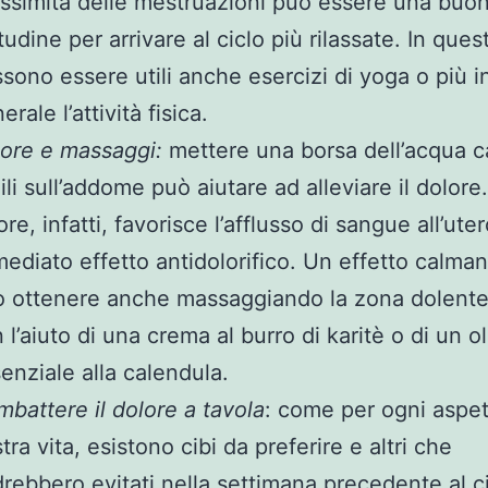
ssimità delle mestruazioni può essere una buo
tudine per arrivare al ciclo più rilassate. In que
sono essere utili anche esercizi di yoga o più i
erale l’attività fisica.
ore e massaggi:
mettere una borsa dell’acqua c
ili sull’addome può aiutare ad alleviare il dolore. 
ore, infatti, favorisce l’afflusso di sangue all’ut
ediato effetto antidolorifico. Un effetto calman
 ottenere anche massaggiando la zona dolente
 l’aiuto di una crema al burro di karitè o di un ol
enziale alla calendula.
battere il dolore a tavola
: come per ogni aspet
tra vita, esistono cibi da preferire e altri che
rebbero evitati nella settimana precedente al c