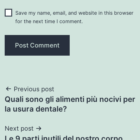
Save my name, email, and website in this browser
for the next time I comment.
Post
Previous post
Quali sono gli alimenti più nocivi per
navigation
la usura dentale?
Next post
Le 9 parti inutili del nostro corpo