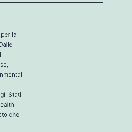
per la
Dalle
i
ase,
ronmental
gli Stati
Health
ato che