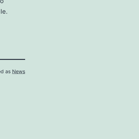
 o
le.
ed as
News