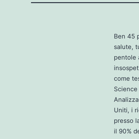
Ben 45 p
salute, 
pentole a
insospet
come tes
Science
Analizzan
Uniti, i 
presso l
il 90% d