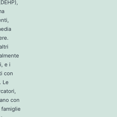
 (DEHP),
ma
nti,
media
ere.
ltri
zialmente
, e i
ti con
. Le
catori,
mano con
 famiglie