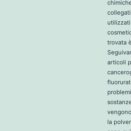
chimiche
collegat
utilizzat
cosmetic
trovata 
Seguivano
articoli 
cancerog
fluorurat
problemi
sostanze
vengono 
la polve