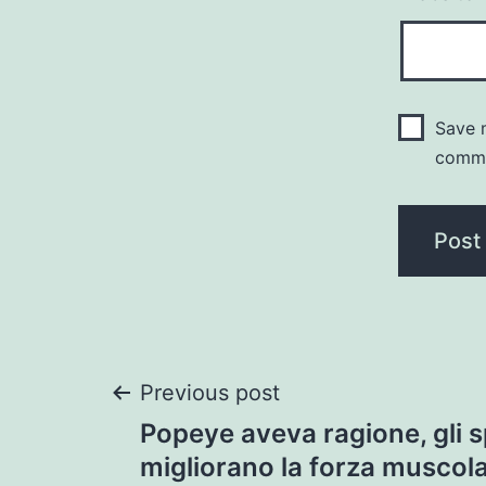
Save m
comm
Post
Previous post
Popeye aveva ragione, gli s
navigation
migliorano la forza muscol