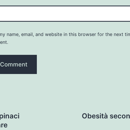
y name, email, and website in this browser for the next ti
ent.
pinaci
Obesità second
are