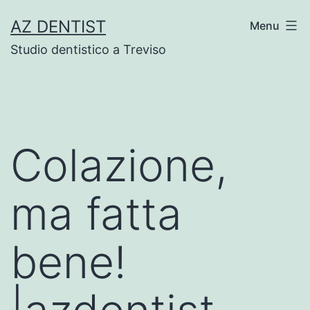
Skip
AZ DENTIST
Menu
to
Studio dentistico a Treviso
content
Colazione,
ma fatta
bene!