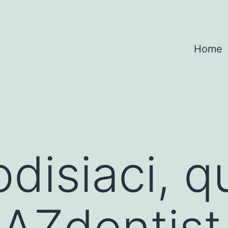
Home
odisiaci, q
 AZdentist