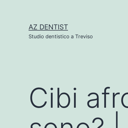
Skip
to
content
AZ DENTIST
Studio dentistico a Treviso
Cibi afr
sono? |