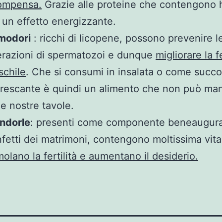
compensa.
Grazie alle proteine che contengono
 un effetto energizzante.
modori
: ricchi di licopene, possono prevenire l
erazioni di spermatozoi e dunque
migliorare la fe
schile
. Che si consumi in insalata o come succo
frescante è quindi un alimento che non può ma
le nostre tavole.
ndorle
: presenti come componente beneaugura
fetti dei matrimoni, contengono moltissima vit
molano la fertilità e aumentano il desiderio.