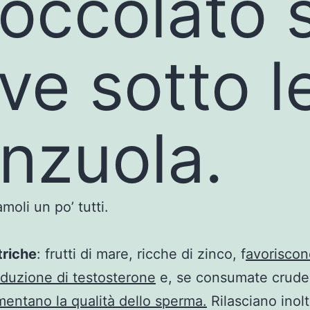
ioccolato s
ive sotto l
enzuola.
moli un po’ tutti.
triche
: frutti di mare, ricche di zinco, f
avoriscon
duzione di testosterone
e, se consumate crude
entano la qualità dello sperma.
Rilasciano inolt