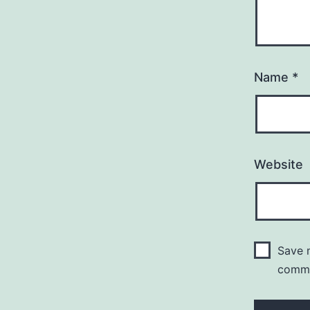
Name
*
Website
Save m
comm