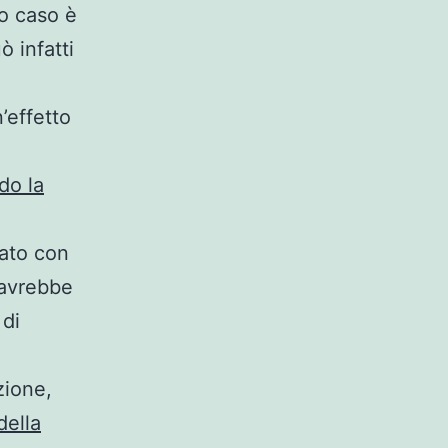
to caso è
ò infatti
n’effetto
do la
ato con
 avrebbe
 di
zione,
della