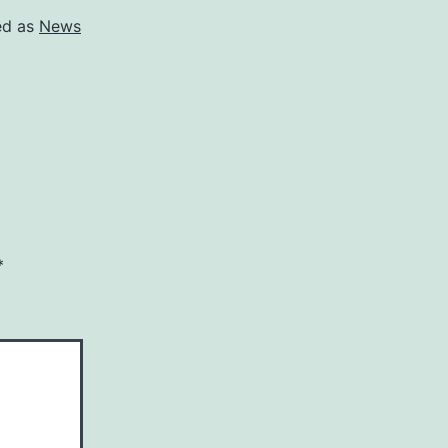
ed as
News
*