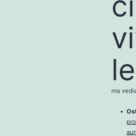
c
v
l
ma vedia
Os
pro
aum