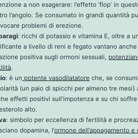
enzione a non esagerare: l’effetto ‘flop’ in ques
tro l’angolo. Se consumato in grandi quantità pu
vocare problemi di erezione.
paragi
: ricchi di potassio e vitamina E, oltre a u
ificante a livello di reni e fegato vantano anche
azione positiva sugli ormoni sessuali,
potenzian
ilità
.
io
: è un
potente vasodilatatore
che, se consum
olarità (un paio di spicchi per almeno tre mesi)
he effetti positivi sull’impotenza e su chi soffre
esterolo alto.
va
: simbolo per eccellenza di fertilità e procrea
asciano dopamina, l’
ormone dell’appagamento e 