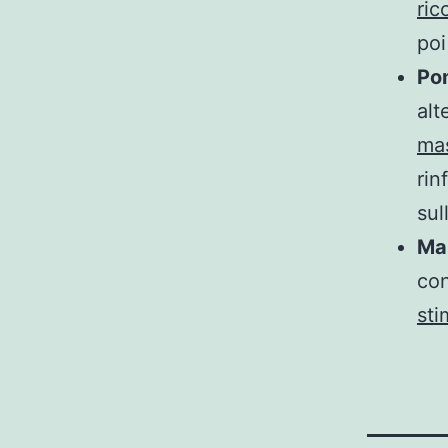
ri
poi
Po
alt
ma
rin
sul
Ma
con
sti