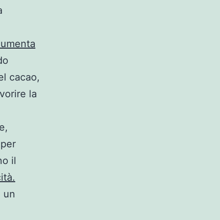
a
aumenta
do
el cacao,
vorire la
e,
 per
o il
ità.
o un