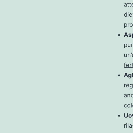
att
die
pro
As
pur
un’
fert
Agl
reg
anc
col
Uo
ril