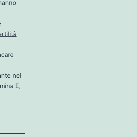
 hanno
e
rtilità
ncare
nte nei
amina E,