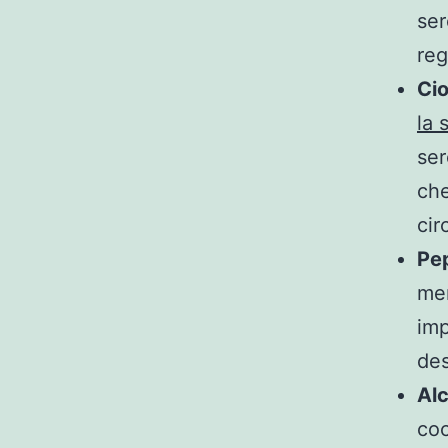
ser
reg
Ci
la 
ser
che
cir
Pe
men
imp
des
Alc
coc