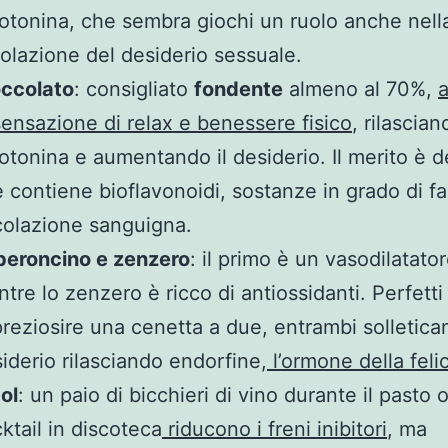
otonina, che sembra giochi un ruolo anche nell
olazione del desiderio sessuale.
occolato
: consigliato
fondente
almeno al 70%,
sensazione di relax e benessere fisico
, rilascian
otonina e aumentando il desiderio. Il merito è d
 contiene bioflavonoidi, sostanze in grado di fa
colazione sanguigna.
peroncino e zenzero
: il primo è un vasodilatator
tre lo zenzero è ricco di antiossidanti. Perfetti
reziosire una cenetta a due, entrambi solletican
iderio rilasciando endorfine,
l’ormone della felic
ol
: un paio di bicchieri di vino durante il pasto 
ktail in discoteca
riducono i freni inibitori
, ma