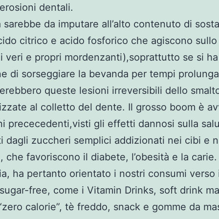
erosioni dentali.
 sarebbe da imputare all’alto contenuto di sost
cido citrico e acido fosforico che agiscono sullo
 veri e propri mordenzanti),soprattutto se si ha
ine di sorseggiare la bevanda per tempi prolungat
erebbero queste lesioni irreversibili dello smalto
lizzate al colletto del dente. Il grosso boom è a
i prececedenti,visti gli effetti dannosi sulla sal
i dagli zuccheri semplici addizionati nei cibi e n
 che favoriscono il diabete, l’obesità e la carie.
ria, ha pertanto orientato i nostri consumi verso 
 sugar-free, come i Vitamin Drinks, soft drink ma
 “zero calorie”, tè freddo, snack e gomme da ma