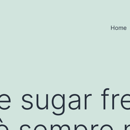
Home
 sugar fr
 è sempre 