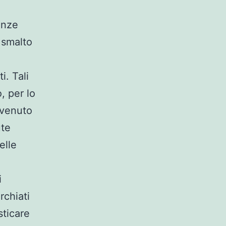
anze
 smalto
i. Tali
, per lo
vvenuto
ute
elle
i
rchiati
sticare