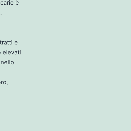
 carie è
e.
ratti e
o elevati
nello
ero,