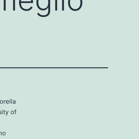
orella
ity of
no