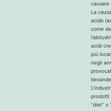
causare 
La causa
acide (a
come dei
l’abitud
acidi cre
più loca
negli ann
provocat
bevande,
L’indust
prodotti
“diet” o