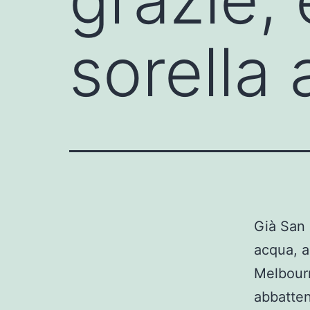
sorella
Già San 
acqua, a
Melbourn
abbatten