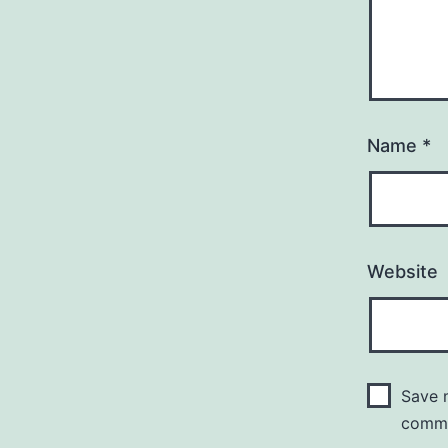
Name
*
Website
Save m
comm