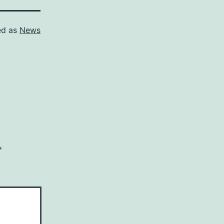
ed as
News
*