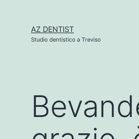
Skip
to
content
AZ DENTIST
Studio dentistico a Treviso
Bevande
grazie,