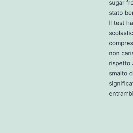
sugar fr
stato be
Il test 
scolasti
compresa
non caria
rispetto
smalto d
signific
entrambi