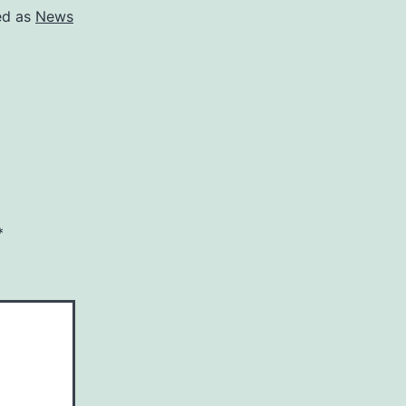
ed as
News
*