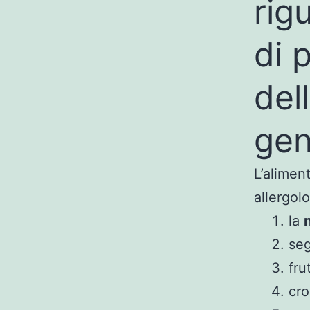
rig
di 
del
gen
L’aliment
allergolo
la
seg
fru
cro