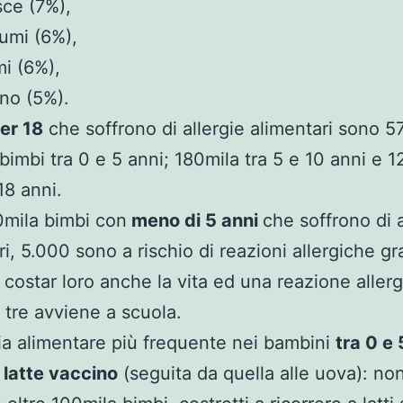
ce (7%),
umi (6%),
i (6%),
no (5%).
er 18
che soffrono di allergie alimentari sono 5
bimbi tra 0 e 5 anni; 180mila tra 5 e 10 anni e 1
18 anni.
mila bimbi con
meno di 5 anni
che soffrono di a
ri, 5.000 sono a rischio di reazioni allergiche gr
costar loro anche la vita ed una reazione allerg
 tre avviene a scuola.
gia alimentare più frequente nei bambini
tra 0 e 
l
latte vaccino
(seguita da quella alle uova): non