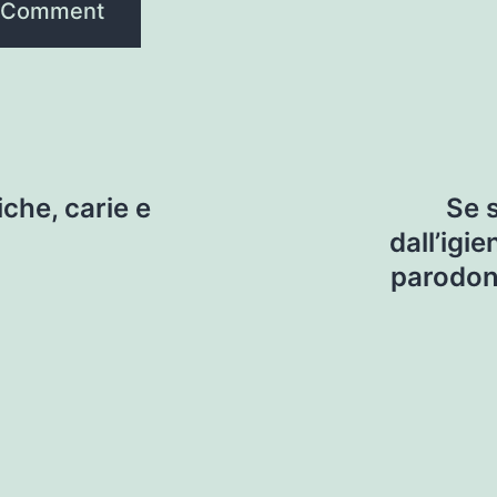
iche, carie e
Se 
dall’igi
parodont