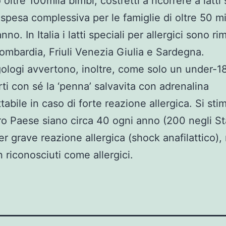
 oltre 100mila bimbi, costretti a ricorrere a latti 
spesa complessiva per le famiglie di oltre 50 mil
anno. In Italia i latti speciali per allergici sono ri
Lombardia, Friuli Venezia Giulia e Sardegna.
rgologi avvertono, inoltre, come solo un under-1
ti con sé la ‘penna’ salvavita con adrenalina
tabile in caso di forte reazione allergica. Si st
ro Paese siano circa 40 ogni anno (200 negli Sta
er grave reazione allergica (shock anafilattico), 
n riconosciuti come allergici.