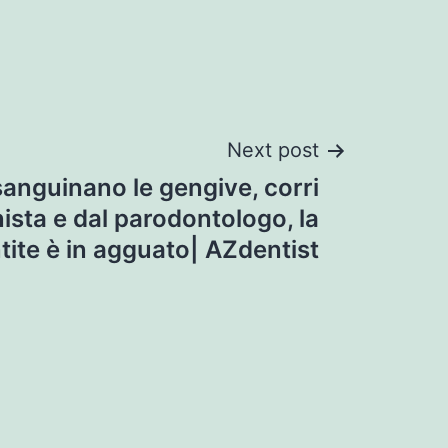
Next post
sanguinano le gengive, corri
enista e dal parodontologo, la
ite è in agguato| AZdentist