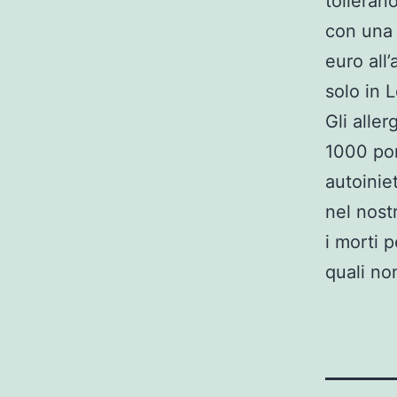
tollerano
con una 
euro all’
solo in 
Gli alle
1000 por
autoiniet
nel nost
i morti p
quali no