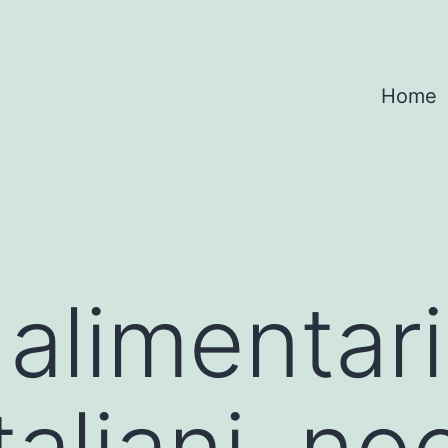
Home
 alimentar
italiani, no