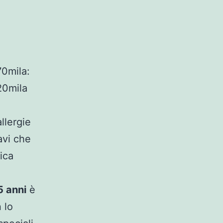
70mila:
20mila
llergie
avi che
ica
5 anni
è
 lo