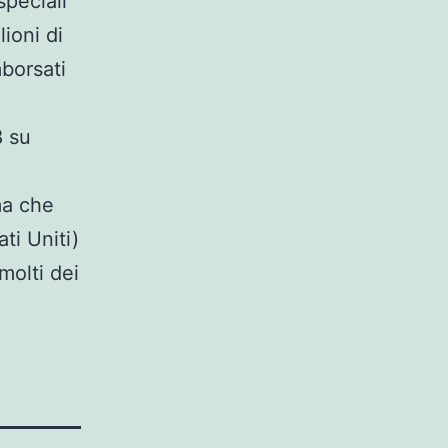
speciali
ioni di
mborsati
8 su
ima che
ti Uniti)
molti dei