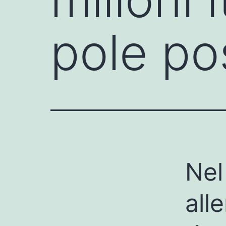
pole po
Nel
all