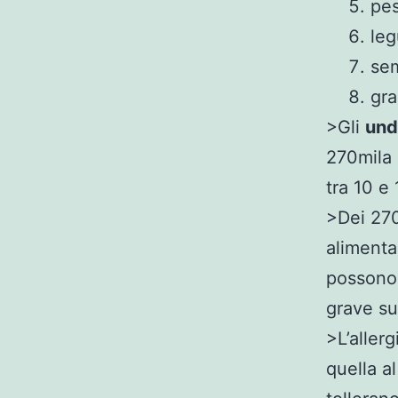
pes
leg
sem
gra
>Gli
und
270mila 
tra 10 e 
>Dei 270
alimenta
possono 
grave su
>L’aller
quella a