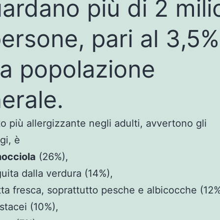
uardano più di 2 mili
persone, pari al 3,5%
la popolazione
erale.
o più allergizzante negli adulti, avvertono gli
gi, è
nocciola
(26%),
uita dalla verdura (14%),
tta fresca, soprattutto pesche e albicocche (12%
stacei (10%),