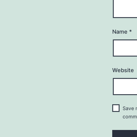
Name
*
Website
Save m
comm