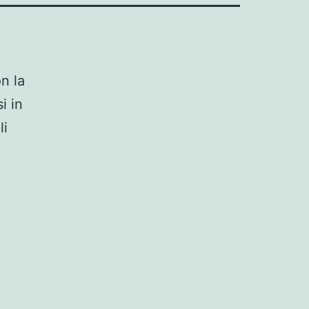
n la
i in
li