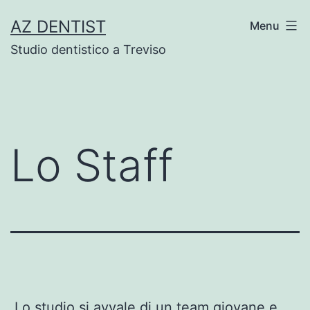
Skip
AZ DENTIST
Menu
to
Studio dentistico a Treviso
content
Lo Staff
Lo studio si avvale di un team giovane e