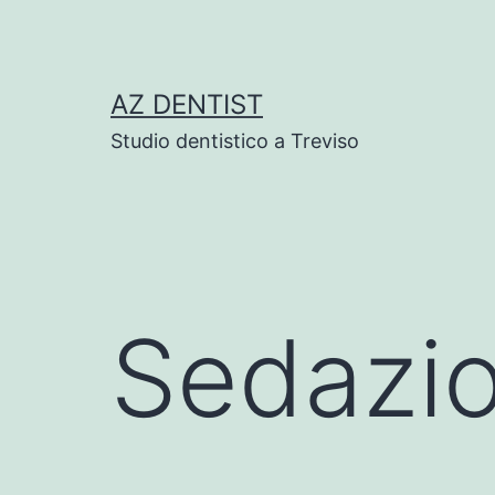
Skip
to
content
AZ DENTIST
Studio dentistico a Treviso
Sedazio