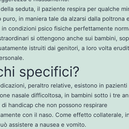
e della seduta, il paziente respira per qualche m
 puro, in maniera tale da alzarsi dalla poltrona e
o in condizioni psico fisiche perfettamente norma
i straordinari si ottengono anche sui bambini, sop
tamente istruiti dai genitori, a loro volta erudit
ersonale.
chi specifici?
dicazioni, peraltro relative, esistono in pazienti
one nasale difficoltosa, in bambini sotto i tre an
i di handicap che non possono respirare
iamente con il naso. Come effetto collaterale, in
 può assistere a nausea e vomito.