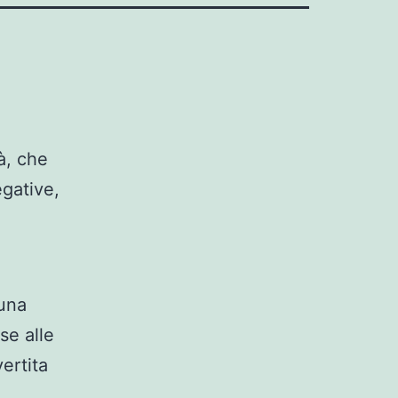
tà, che
gative,
una
se alle
ertita