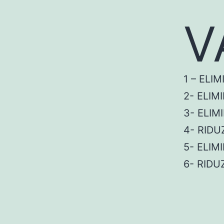
V
1 – ELI
2- ELIM
3- ELIM
4- RIDU
5- ELIM
6- RID