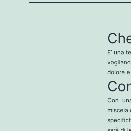
Che
E’ una te
vogliano
dolore e
Com
Con una
miscela 
specific
sarà di 