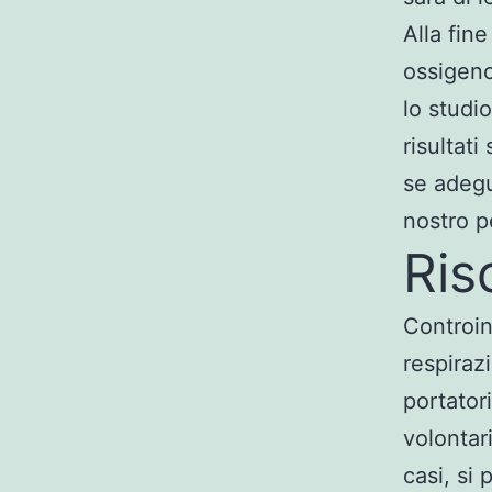
Alla fin
ossigeno
lo studi
risultat
se adegua
nostro p
Ris
Controin
respirazi
portator
volontar
casi, si