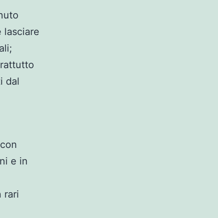
inuto
 lasciare
li;
rattutto
i dal
 con
ni e in
 rari