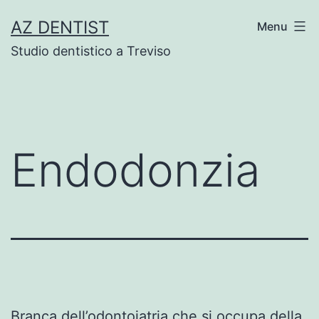
Skip
AZ DENTIST
Menu
to
Studio dentistico a Treviso
content
Endodonzia
Branca dell’odontoiatria che si occupa della